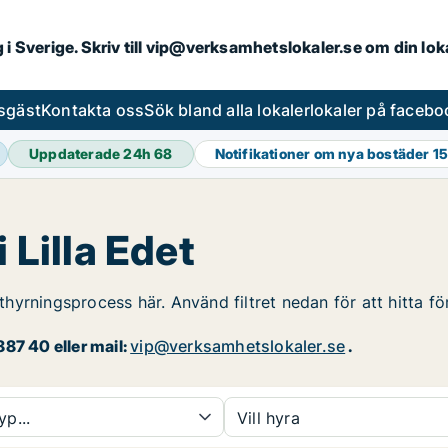
ng i Sverige. Skriv till vip@verksamhetslokaler.se om din lo
esgäst
Kontakta oss
Sök bland alla lokaler
lokaler på facebo
Uppdaterade 24h
68
Notifikationer om nya bostäder
15
 Lilla Edet
uthyrningsprocess här. Använd filtret nedan för att hitta fö
87 40 eller mail:
vip@verksamhetslokaler.se
.
yp...
Vill hyra