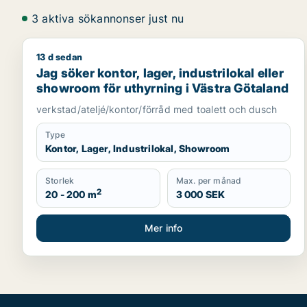
3 aktiva sökannonser just nu
13 d sedan
Jag söker kontor, lager, industrilokal eller showro
Jag söker kontor, lager, industrilokal eller
showroom för uthyrning i Västra Götaland
verkstad/ateljé/kontor/förråd med toalett och dusch
Type
Kontor, Lager, Industrilokal, Showroom
Storlek
Max. per månad
2
20 - 200 m
3 000 SEK
Mer info