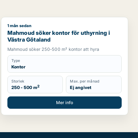
1 mån sedan
Mahmoud söker kontor för uthyrning i Västra Götalan
Mahmoud söker kontor för uthyrning i
Västra Götaland
Mahmoud söker 250-500 m² kontor att hyra
Type
Kontor
Storlek
Max. per månad
2
250 - 500 m
Ej angivet
Mer info