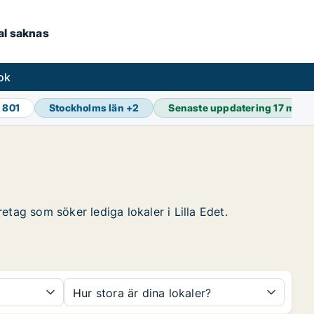
kal saknas
ok
 801
Stockholms län
+
2
Senaste uppdatering
17 min 
retag som söker lediga lokaler i Lilla Edet.
Hur stora är dina lokaler?