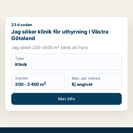
23 d sedan
om för uthyrning i Västra Götaland
Jag söker klinik för uthyrning i Västra Götaland
Jag söker klinik för uthyrning i Västra
Götaland
Jag söker 200-2400 m² klinik att hyra
Type
Klinik
Storlek
Max. per månad
2
200 - 2 400 m
Ej angivet
Mer info