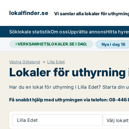
lokalfinder.se
Vi samlar alla lokaler för uthyrni
Sök
lokale statistik
Om oss
Upprätta annons
Hitta hyr
VERKSAMHETSLOKALER.SE I DAG;
Nya i dag
18
Västra Götaland
Lilla Edet
Lokaler för uthyrning i
Har du en lokal för uthyrning i Lilla Edet? Starta din 
Få snabbt hjälp med uthyrningen via telefon: 08-446 8
Lilla Edet
Välj lokalt