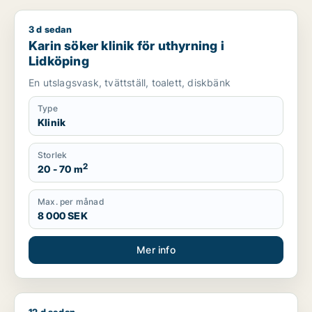
3 d sedan
Karin söker klinik för uthyrning i Lidköping
Karin söker klinik för uthyrning i
Lidköping
En utslagsvask, tvättställ, toalett, diskbänk
Type
Klinik
Storlek
2
20 - 70 m
Max. per månad
8 000 SEK
Mer info