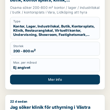
restauranglokal, virtuellt kontor,
Osama söker 200-800 m² kontor / lager / industrilokal
undervisning, showroom, fastighetsmark
/ butik / kontorsplats i Vara, Lidköping att hyra
eller garage för uthyrning i Vara eller
Lidköping
Type
Kontor, Lager, Industrilokal, Butik, Kontorsplats,
Klinik, Restauranglokal, Virtuellt kontor,
Undervisning, Showroom, Fastighetsmark,
Garage
Storlek
2
200 - 800 m
Max. per månad
Ej angivet
Mer info
22 d sedan
Jag söker klinik för uthyrning i Västra Götaland
Jag söker klinik för uthyrning i Västra