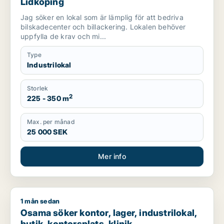
Lidköping
Jag söker en lokal som är lämplig för att bedriva
bilskadecenter och billackering. Lokalen behöver
uppfylla de krav och mi...
Type
Industrilokal
Storlek
2
225 - 350 m
Max. per månad
25 000 SEK
Mer info
1 mån sedan
Osama söker kontor, lager, industrilokal, butik, kontorsplats,
Osama söker kontor, lager, industrilokal,
butik, kontorsplats, klinik,