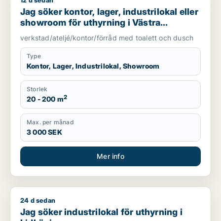
12 d sedan
Jag söker kontor, lager, industrilokal eller showroom för uth
Jag söker kontor, lager, industrilokal eller
showroom för uthyrning i Västra
Götaland
verkstad/ateljé/kontor/förråd med toalett och dusch
Type
Kontor, Lager, Industrilokal, Showroom
Storlek
2
20 - 200 m
Max. per månad
3 000 SEK
Mer info
24 d sedan
Jag söker industrilokal för uthyrning i Lidköping
Jag söker industrilokal för uthyrning i