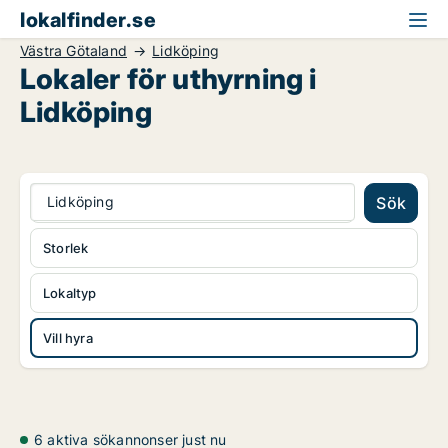
lokalfinder.se
Västra Götaland
Lidköping
Lokaler för uthyrning i
Lidköping
Lidköping
Sök
Storlek
Lokaltyp
Vill hyra
6 aktiva sökannonser just nu