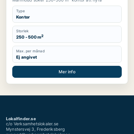
Type
Kontor
Storlek
2
250 - 500 m
Max. per månad
Ej angivet
Mer info
Lokalfinder.se
c/o Verksamhetslokaler.se
Mynstersvej 3, Frederiksberg