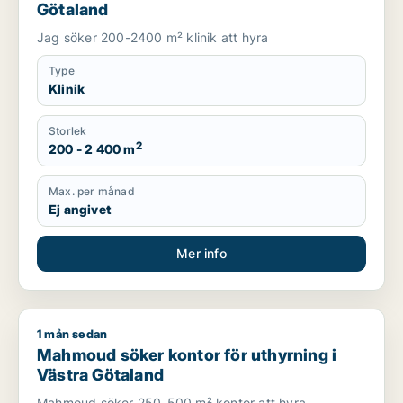
Götaland
Jag söker 200-2400 m² klinik att hyra
Type
Klinik
Storlek
2
200 - 2 400 m
Max. per månad
Ej angivet
Mer info
1 mån sedan
Mahmoud söker kontor för uthyrning i Västra Götaland
Mahmoud söker kontor för uthyrning i
Västra Götaland
Mahmoud söker 250-500 m² kontor att hyra