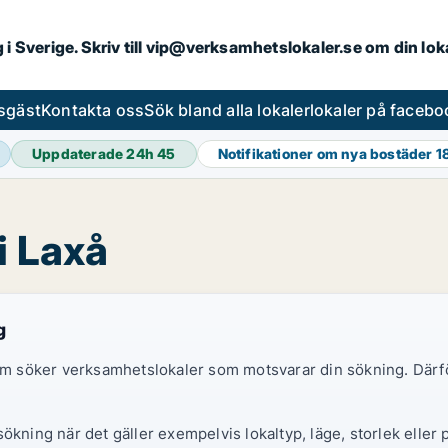
ng i Sverige. Skriv till vip@verksamhetslokaler.se om din lo
esgäst
Kontakta oss
Sök bland alla lokaler
lokaler på facebo
Uppdaterade 24h
45
Notifikationer om nya bostäder
1
i Laxå
g
 som söker verksamhetslokaler som motsvarar din sökning. Därf
ökning när det gäller exempelvis lokaltyp, läge, storlek eller 