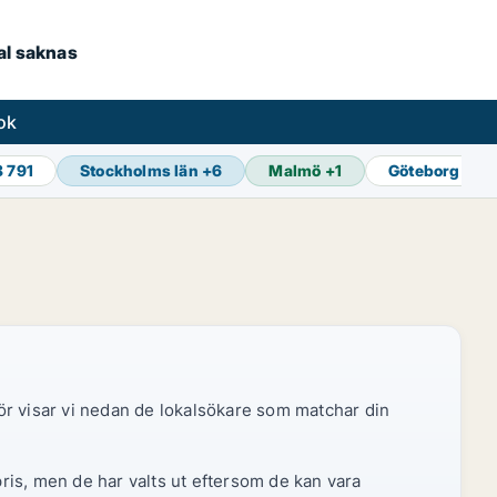
kal saknas
ok
8 791
Stockholms län
+
6
Malmö
+
1
Göteborg
+
1
ör visar vi nedan de lokalsökare som matchar din
pris, men de har valts ut eftersom de kan vara