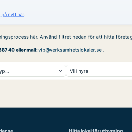
 på nytt här
.
ningsprocess här. Använd filtret nedan för att hitta företa
87 40 eller mail:
vip@verksamhetslokaler.se
.
yp...
Vill hyra
der.se
Hitta lokal för uthyrning