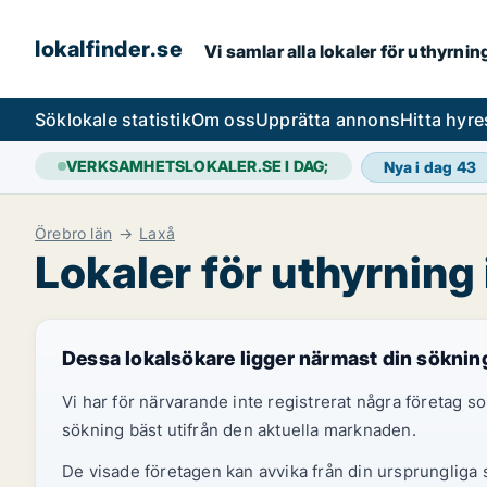
lokalfinder.se
Vi samlar alla lokaler för uthyrni
Sök
lokale statistik
Om oss
Upprätta annons
Hitta hyr
VERKSAMHETSLOKALER.SE I DAG;
Nya i dag
43
Örebro län
Laxå
Lokaler för uthyrning 
Dessa lokalsökare ligger närmast din söknin
Vi har för närvarande inte registrerat några företag
sökning bäst utifrån den aktuella marknaden.
De visade företagen kan avvika från din ursprungliga s