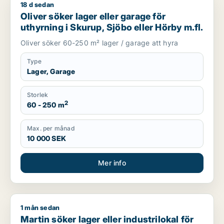
18 d sedan
Oliver söker lager eller garage för uthyrning i Skurup, Sjöbo 
Oliver söker lager eller garage för
uthyrning i Skurup, Sjöbo eller Hörby m.fl.
Oliver söker 60-250 m² lager / garage att hyra
Type
Lager, Garage
Storlek
2
60 - 250 m
Max. per månad
10 000 SEK
Mer info
1 mån sedan
Martin söker lager eller industrilokal för uthyrning i Ystad
Martin söker lager eller industrilokal för