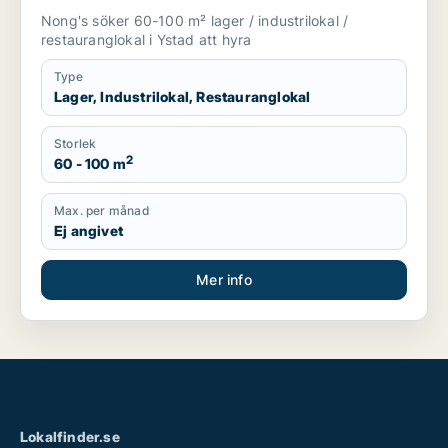
Nong's söker 60-100 m² lager / industrilokal /
restauranglokal i Ystad att hyra
Type
Lager, Industrilokal, Restauranglokal
Storlek
2
60 - 100 m
Max. per månad
Ej angivet
Mer info
Lokalfinder.se