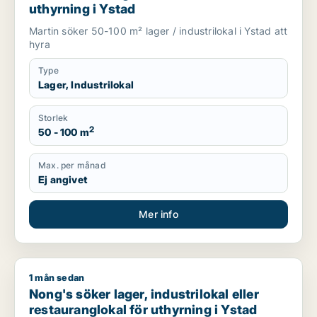
uthyrning i Ystad
Martin söker 50-100 m² lager / industrilokal i Ystad att
hyra
Type
Lager, Industrilokal
Storlek
2
50 - 100 m
Max. per månad
Ej angivet
Mer info
1 mån sedan
Nong's söker lager, industrilokal eller restauranglokal för uth
Nong's söker lager, industrilokal eller
restauranglokal för uthyrning i Ystad