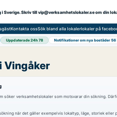
ng i Sverige. Skriv till vip@verksamhetslokaler.se om din lo
esgäst
Kontakta oss
Sök bland alla lokaler
lokaler på facebo
Uppdaterade 24h
78
Notifikationer om nya bostäder
56
 i Vingåker
g
 som söker verksamhetslokaler som motsvarar din sökning. Därf
ökning när det gäller exempelvis lokaltyp, läge, storlek eller 