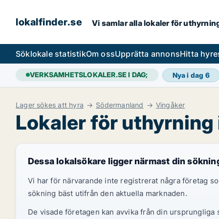
lokalfinder.se
Vi samlar alla lokaler för uthyrni
Sök
lokale statistik
Om oss
Upprätta annons
Hitta hyr
VERKSAMHETSLOKALER.SE I DAG;
Nya i dag
6
Lager sökes att hyra
Södermanland
Vingåker
Lokaler för uthyrning
Dessa lokalsökare ligger närmast din söknin
Vi har för närvarande inte registrerat några företag
sökning bäst utifrån den aktuella marknaden.
De visade företagen kan avvika från din ursprungliga s