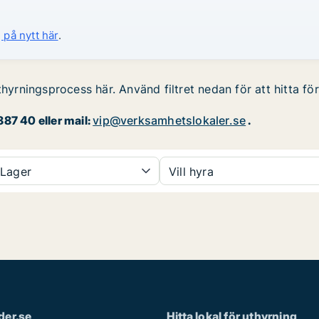
 på nytt här
.
thyrningsprocess här. Använd filtret nedan för att hitta fö
87 40 eller mail:
vip@verksamhetslokaler.se
.
Lager
Vill hyra
der.se
Hitta lokal för uthyrning