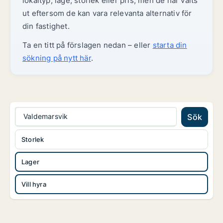
lokaltyp, läge, storlek eller pris, men de har valts
ut eftersom de kan vara relevanta alternativ för
din fastighet.
Ta en titt på förslagen nedan – eller
starta din
sökning på nytt här
.
Valdemarsvik
Sök
Storlek
Lager
Vill hyra