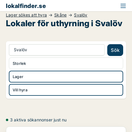
lokalfinder.se
Lager sökes att hyra
Skåne
Svalöv
Lokaler för uthyrning i Svalöv
Svalöv
Sök
Storlek
Lager
Vill hyra
3 aktiva sökannonser just nu