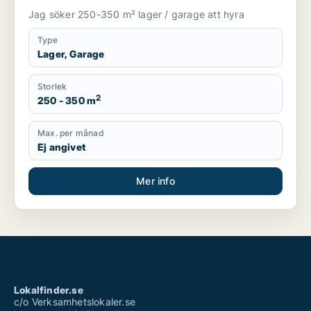
Jag söker 250-350 m² lager / garage att hyra
Type
Lager, Garage
Storlek
2
250 - 350 m
Max. per månad
Ej angivet
Mer info
Lokalfinder.se
c/o Verksamhetslokaler.se