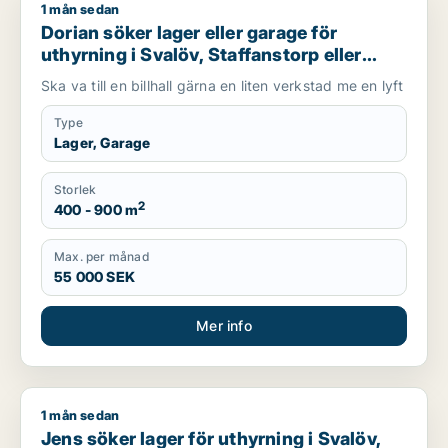
1 mån sedan
Dorian söker lager eller garage för uthyrning i Svalöv, Staffan
Dorian söker lager eller garage för
uthyrning i Svalöv, Staffanstorp eller
Burlöv m.fl.
Ska va till en billhall gärna en liten verkstad me en lyft
Type
Lager, Garage
Storlek
2
400 - 900 m
Max. per månad
55 000 SEK
Mer info
1 mån sedan
Jens söker lager för uthyrning i Svalöv, Bjuv eller Åstorp m.fl
Jens söker lager för uthyrning i Svalöv,