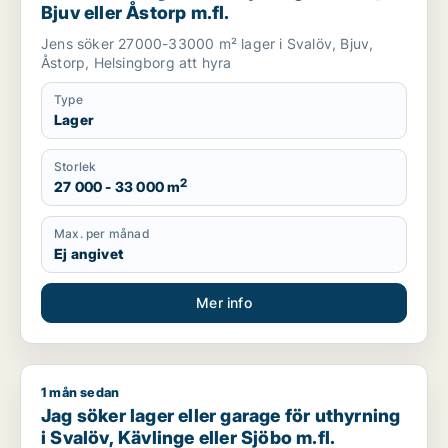
Bjuv eller Åstorp m.fl.
Jens söker 27000-33000 m² lager i Svalöv, Bjuv,
Åstorp, Helsingborg att hyra
Type
Lager
Storlek
2
27 000 - 33 000 m
Max. per månad
Ej angivet
Mer info
1 mån sedan
Jag söker lager eller garage för uthyrning i Svalöv, Kävlinge 
Jag söker lager eller garage för uthyrning
i Svalöv, Kävlinge eller Sjöbo m.fl.