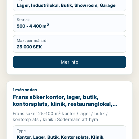
Lager, Industrilokal, Butik, Showroom, Garage
Storlek
2
500 - 4 400 m
Max. per månad
25 000 SEK
Mer info
1 mån sedan
Frans söker kontor, lager, butik, kontorsplats, klinik, resta
Frans söker kontor, lager, butik,
kontorsplats, klinik, restauranglokal,
undervisning eller showroom för
Frans söker 25-100 m² kontor / lager / butik /
uthyrning i Södermalm
kontorsplats / klinik i Södermalm att hyra
Type
Kontor, Lager, Butik, Kontorsplats, Klinik,