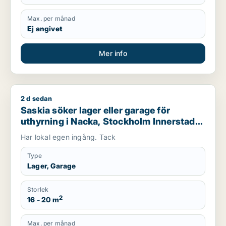
Max. per månad
Ej angivet
Mer info
2 d sedan
Saskia söker lager eller garage för uthyrning i Nacka, Stock
Saskia söker lager eller garage för
uthyrning i Nacka, Stockholm Innerstad
eller Södermalm m.fl.
Har lokal egen ingång. Tack
Type
Lager, Garage
Storlek
2
16 - 20 m
Max. per månad