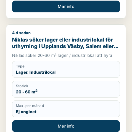
Mer info
4 d sedan
Niklas söker lager eller industrilokal för uthyrning i Uppland
Niklas söker lager eller industrilokal för
uthyrning i Upplands Väsby, Salem eller
Upplands-Bro m.fl.
Niklas söker 20-60 m² lager / industrilokal att hyra
Type
Lager, Industrilokal
Storlek
2
20 - 60 m
Max. per månad
Ej angivet
Mer info