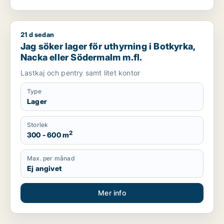
21 d sedan
Jag söker lager för uthyrning i Botkyrka, Nacka eller Söderm
Jag söker lager för uthyrning i Botkyrka,
Nacka eller Södermalm m.fl.
Lastkaj och pentry samt litet kontor
Type
Lager
Storlek
2
300 - 600 m
Max. per månad
Ej angivet
Mer info