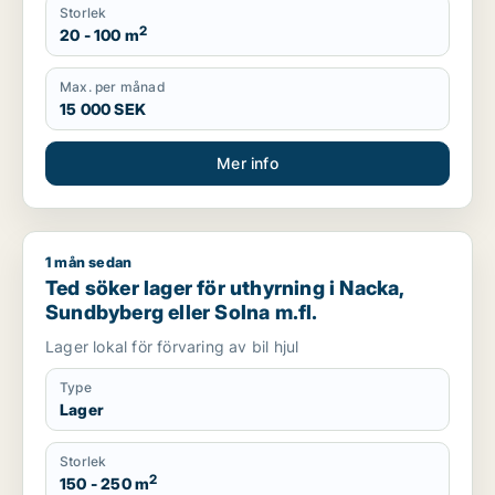
Storlek
2
20 - 100 m
Max. per månad
15 000 SEK
Mer info
1 mån sedan
Ted söker lager för uthyrning i Nacka, Sundbyberg eller Soln
Ted söker lager för uthyrning i Nacka,
Sundbyberg eller Solna m.fl.
Lager lokal för förvaring av bil hjul
Type
Lager
Storlek
2
150 - 250 m