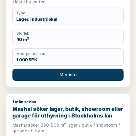
Måste ha vatten
Type
Lager, Industrilokal
Storlek
2
40 m
Max. per månad
1 000 SEK
Mer info
1 mån sedan
Mashal söker lager, butik, showroom eller garage för uthyrni
Mashal söker lager, butik, showroom eller
garage för uthyrning i Stockholms län
Mashal söker 350-500 m² lager / butik / showroom /
garage att hyra