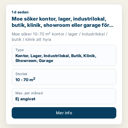
1 d sedan
Moe söker kontor, lager, industrilokal, butik, klinik, showroo
Moe söker kontor, lager, industrilokal,
butik, klinik, showroom eller garage för
uthyrning i Stockholm
Moe söker 10-70 m² kontor / lager / industrilokal /
butik / klinik att hyra
Type
Kontor, Lager, Industrilokal, Butik, Klinik,
Showroom, Garage
Storlek
2
10 - 70 m
Max. per månad
Ej angivet
Mer info