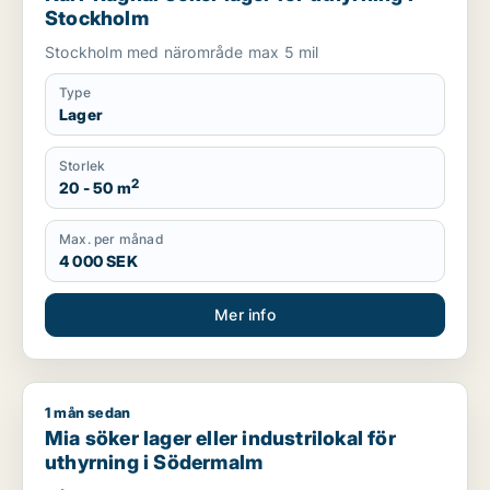
Stockholm
Stockholm med närområde max 5 mil
Type
Lager
Storlek
2
20 - 50 m
Max. per månad
4 000 SEK
Mer info
1 mån sedan
Mia söker lager eller industrilokal för uthyrning i Södermalm
Mia söker lager eller industrilokal för
uthyrning i Södermalm