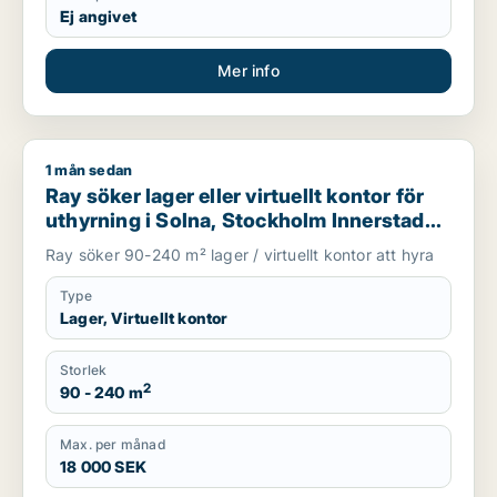
Ej angivet
Mer info
1 mån sedan
Ray söker lager eller virtuellt kontor för uthyrning i Solna, 
Ray söker lager eller virtuellt kontor för
uthyrning i Solna, Stockholm Innerstad
eller Kungsholmen m.fl.
Ray söker 90-240 m² lager / virtuellt kontor att hyra
Type
Lager, Virtuellt kontor
Storlek
2
90 - 240 m
Max. per månad
18 000 SEK