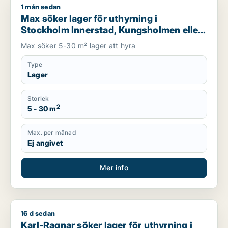
1 mån sedan
Max söker lager för uthyrning i Stockholm Innerstad, Kungsh
Max söker lager för uthyrning i
Stockholm Innerstad, Kungsholmen eller
Vasastan m.fl.
Max söker 5-30 m² lager att hyra
Type
Lager
Storlek
2
5 - 30 m
Max. per månad
Ej angivet
Mer info
16 d sedan
Karl-Ragnar söker lager för uthyrning i Stockholm
Karl-Ragnar söker lager för uthyrning i