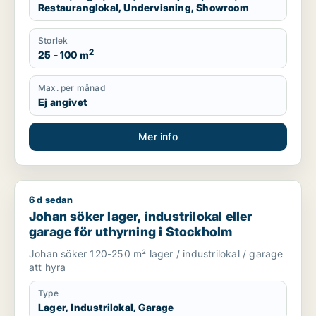
Restauranglokal, Undervisning, Showroom
Storlek
2
25 - 100 m
Max. per månad
Ej angivet
Mer info
6 d sedan
Johan söker lager, industrilokal eller garage för uthyrning i
Johan söker lager, industrilokal eller
garage för uthyrning i Stockholm
Johan söker 120-250 m² lager / industrilokal / garage
att hyra
Type
Lager, Industrilokal, Garage