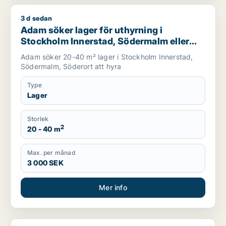
3 d sedan
Adam söker lager för uthyrning i Stockholm Innerstad, Söde
Adam söker lager för uthyrning i
Stockholm Innerstad, Södermalm eller
Söderort
Adam söker 20-40 m² lager i Stockholm Innerstad,
Södermalm, Söderort att hyra
Type
Lager
Storlek
2
20 - 40 m
Max. per månad
3 000 SEK
Mer info