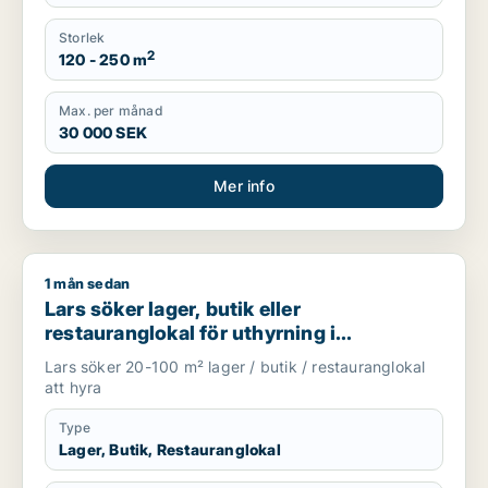
Storlek
2
120 - 250 m
Max. per månad
30 000 SEK
Mer info
1 mån sedan
Lars söker lager, butik eller restauranglokal för uthyrning i
Lars söker lager, butik eller
restauranglokal för uthyrning i
Stockholm Innerstad, Kungsholmen eller
Lars söker 20-100 m² lager / butik / restauranglokal
Vasastan m.fl.
att hyra
Type
Lager, Butik, Restauranglokal