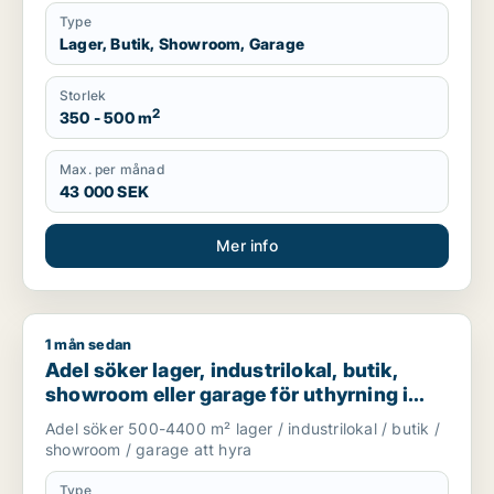
Type
Lager, Butik, Showroom, Garage
Storlek
2
350 - 500 m
Max. per månad
43 000 SEK
Mer info
1 mån sedan
Adel söker lager, industrilokal, butik, showroom eller garage
Adel söker lager, industrilokal, butik,
showroom eller garage för uthyrning i
Huddinge, Tyresö eller Nacka m.fl.
Adel söker 500-4400 m² lager / industrilokal / butik /
showroom / garage att hyra
Type