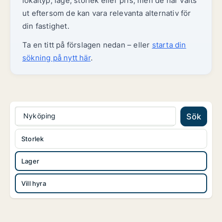
lokaltyp, läge, storlek eller pris, men de har valts
ut eftersom de kan vara relevanta alternativ för
din fastighet.
Ta en titt på förslagen nedan – eller
starta din
sökning på nytt här
.
Nyköping
Sök
Storlek
Lager
Vill hyra