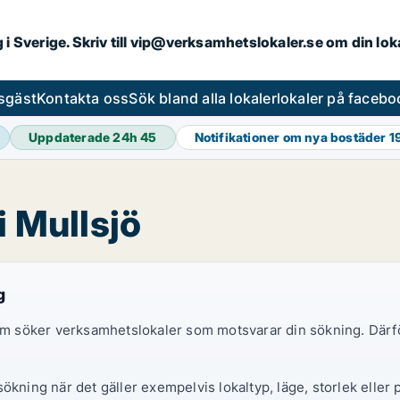
ng i Sverige. Skriv till vip@verksamhetslokaler.se om din lo
esgäst
Kontakta oss
Sök bland alla lokaler
lokaler på facebo
Uppdaterade 24h
45
Notifikationer om nya bostäder
1
i Mullsjö
g
 som söker verksamhetslokaler som motsvarar din sökning. Därf
ökning när det gäller exempelvis lokaltyp, läge, storlek eller 