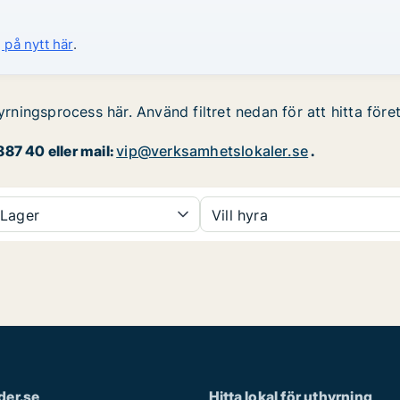
 på nytt här
.
yrningsprocess här. Använd filtret nedan för att hitta före
87 40 eller mail:
vip@verksamhetslokaler.se
.
Lager
Vill hyra
der.se
Hitta lokal för uthyrning