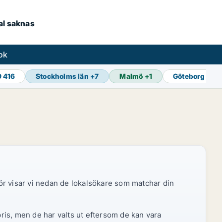
kal saknas
ok
9 416
Stockholms län
+
7
Malmö
+
1
Göteborg
+
1
ör visar vi nedan de lokalsökare som matchar din
pris, men de har valts ut eftersom de kan vara