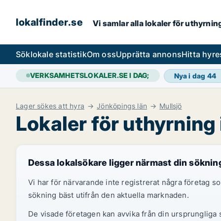
lokalfinder.se
Vi samlar alla lokaler för uthyrni
Sök
lokale statistik
Om oss
Upprätta annons
Hitta hyr
VERKSAMHETSLOKALER.SE I DAG;
Nya i dag
44
Lager sökes att hyra
Jönköpings län
Mullsjö
Lokaler för uthyrning 
Dessa lokalsökare ligger närmast din söknin
Vi har för närvarande inte registrerat några företag
sökning bäst utifrån den aktuella marknaden.
De visade företagen kan avvika från din ursprungliga s