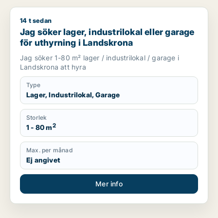
14 t sedan
Jag söker lager, industrilokal eller garage för uthyrning i La
Jag söker lager, industrilokal eller garage
för uthyrning i Landskrona
Jag söker 1-80 m² lager / industrilokal / garage i
Landskrona att hyra
Type
Lager, Industrilokal, Garage
Storlek
2
1 - 80 m
Max. per månad
Ej angivet
Mer info