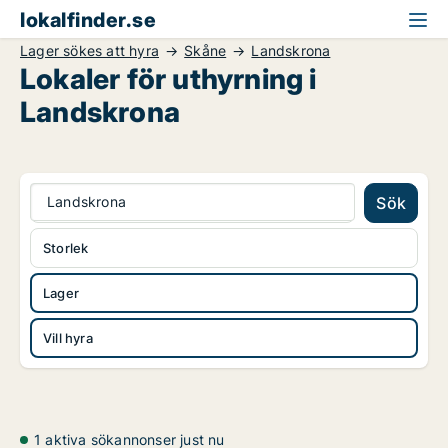
lokalfinder.se
Lager sökes att hyra
Skåne
Landskrona
Lokaler för uthyrning i
Landskrona
Landskrona
Sök
Storlek
Lager
Vill hyra
1 aktiva sökannonser just nu