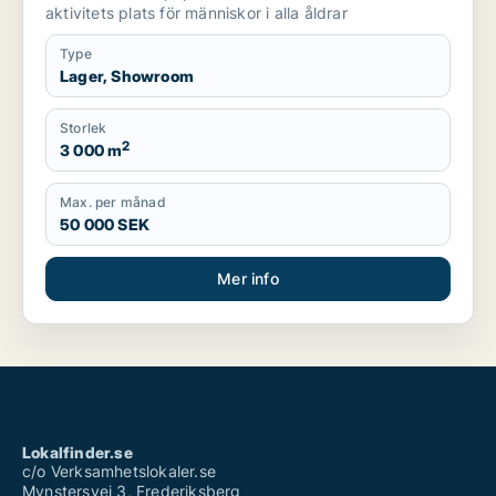
aktivitets plats för människor i alla åldrar
Type
Lager, Showroom
Storlek
2
3 000 m
Max. per månad
50 000 SEK
Mer info
Lokalfinder.se
c/o Verksamhetslokaler.se
Mynstersvej 3, Frederiksberg