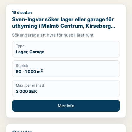
16 d sedan
Sven-Ingvar söker lager eller garage för uthyrning i Malmö C
Sven-Ingvar söker lager eller garage för
uthyrning i Malmö Centrum, Kirseberg
eller Husie m.fl.
Söker garage att hyra för husbil året runt
Type
Lager, Garage
Storlek
2
50 - 1 000 m
Max. per månad
3 000 SEK
Mer info