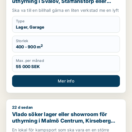
uthyrning i Svalöv, Staffanstorp eller
Burlöv m.fl.
Ska va till en billhall gärna en liten verkstad me en lyft
Type
Lager, Garage
Storlek
2
400 - 900 m
Max. per månad
55 000 SEK
Mer info
22 d sedan
Vlado söker lager eller showroom för uthyrning i Malmö Centr
Vlado söker lager eller showroom för
uthyrning i Malmö Centrum, Kirseberg
eller Husie m.fl.
En lokal för kampsport som ska vara en en större