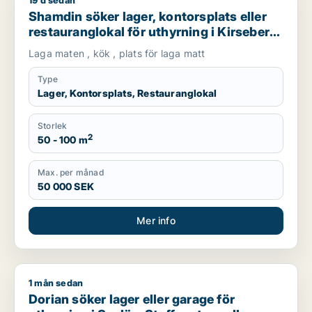
19 d sedan
Shamdin söker lager, kontorsplats eller restauranglokal för ut
Shamdin söker lager, kontorsplats eller
restauranglokal för uthyrning i Kirseberg,
Husie eller Fosie m.fl.
Laga maten , kök , plats för laga matt
Type
Lager, Kontorsplats, Restauranglokal
Storlek
2
50 - 100 m
Max. per månad
50 000 SEK
Mer info
1 mån sedan
Dorian söker lager eller garage för uthyrning i Svalöv, Staffan
Dorian söker lager eller garage för