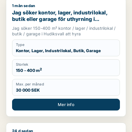
1 mån sedan
Jag söker kontor, lager, industrilokal, butik eller garage för 
Jag söker kontor, lager, industrilokal,
butik eller garage för uthyrning i
Hudiksvall
Jag söker 150-400 m² kontor / lager / industrilokal /
butik / garage i Hudiksvall att hyra
Type
Kontor, Lager, Industrilokal, Butik, Garage
Storlek
2
150 - 400 m
Max. per månad
30 000 SEK
Mer info
24 d sedan
Markus söker lager för uthyrning i Hudiksvall