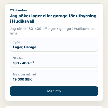
23 d sedan
Jag söker lager eller garage för uthyrning i Hudiksvall
Jag söker lager eller garage för uthyrning
i Hudiksvall
Jag söker 180-400 m² lager / garage i Hudiksvall att
hyra
Type
Lager, Garage
Storlek
2
180 - 400 m
Max. per månad
19 000 SEK
Mer info