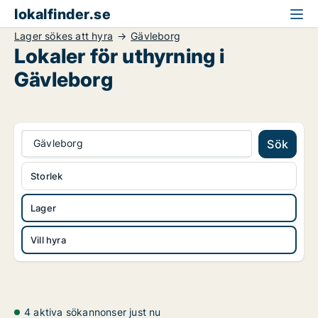
lokalfinder.se
Lager sökes att hyra
Gävleborg
Lokaler för uthyrning i
Gävleborg
Gävleborg
Sök
Storlek
Lager
Vill hyra
4 aktiva sökannonser just nu