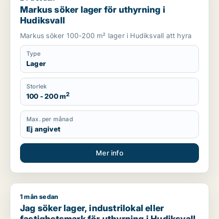
Markus söker lager för uthyrning i
Hudiksvall
Markus söker 100-200 m² lager i Hudiksvall att hyra
Type
Lager
Storlek
2
100 - 200 m
Max. per månad
Ej angivet
Mer info
1 mån sedan
Jag söker lager, industrilokal eller fastighetsmark för uthyrni
Jag söker lager, industrilokal eller
fastighetsmark för uthyrning i Hudiksvall