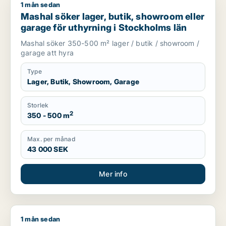
1 mån sedan
Mashal söker lager, butik, showroom eller garage för uthyrni
Mashal söker lager, butik, showroom eller
garage för uthyrning i Stockholms län
Mashal söker 350-500 m² lager / butik / showroom /
garage att hyra
Type
Lager, Butik, Showroom, Garage
Storlek
2
350 - 500 m
Max. per månad
43 000 SEK
Mer info
1 mån sedan
Anders söker lager för uthyrning i Ekerö