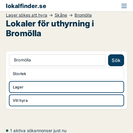
lokalfinder.se
Lager sökes att hyra
Skåne
Bromölla
Lokaler för uthyrning i
Bromölla
Bromölla
Sök
Storlek
Lager
Vill hyra
1 aktiva sökannonser just nu