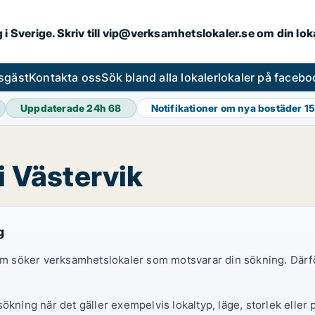
ng i Sverige. Skriv till vip@verksamhetslokaler.se om din lo
esgäst
Kontakta oss
Sök bland alla lokaler
lokaler på facebo
Uppdaterade 24h
68
Notifikationer om nya bostäder
15
i Västervik
g
 som söker verksamhetslokaler som motsvarar din sökning. Därf
ökning när det gäller exempelvis lokaltyp, läge, storlek eller 