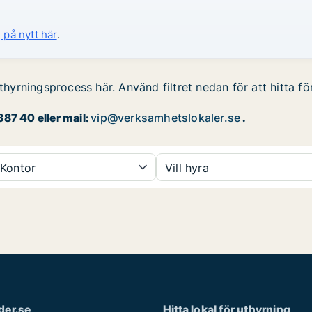
 på nytt här
.
uthyrningsprocess här. Använd filtret nedan för att hitta fö
87 40 eller mail:
vip@verksamhetslokaler.se
.
Kontor
Vill hyra
der.se
Hitta lokal för uthyrning