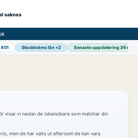
kal saknas
ok
 801
Stockholms län
+
2
Senaste uppdatering
36 min 
ör visar vi nedan de lokalsökare som matchar din
pris, men de har valts ut eftersom de kan vara