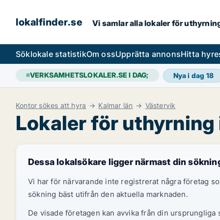
lokalfinder.se
Vi samlar alla lokaler för uthyrni
Sök
lokale statistik
Om oss
Upprätta annons
Hitta hyr
VERKSAMHETSLOKALER.SE I DAG;
Nya i dag
18
Kontor sökes att hyra
Kalmar län
Västervik
Lokaler för uthyrning 
Dessa lokalsökare ligger närmast din söknin
Vi har för närvarande inte registrerat några företag
sökning bäst utifrån den aktuella marknaden.
De visade företagen kan avvika från din ursprungliga s