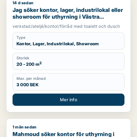
14 d sedan
Jag söker kontor, lager, industrilokal eller showroom för uth
Jag söker kontor, lager, industrilokal eller
showroom för uthyrning i Västra
Götaland
verkstad/ateljé/kontor/förråd med toalett och dusch
Type
Kontor, Lager, Industrilokal, Showroom
Storlek
2
20 - 200 m
Max. per månad
3 000 SEK
Mer info
1 mån sedan
Mahmoud söker kontor för uthyrning i Västra Götaland
Mahmoud söker kontor för uthyrning i