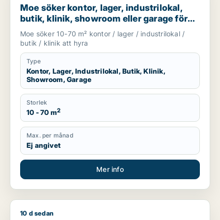
Moe söker kontor, lager, industrilokal,
butik, klinik, showroom eller garage för
uthyrning i Stockholm
Moe söker 10-70 m² kontor / lager / industrilokal /
butik / klinik att hyra
Type
Kontor, Lager, Industrilokal, Butik, Klinik,
Showroom, Garage
Storlek
2
10 - 70 m
Max. per månad
Ej angivet
Mer info
10 d sedan
Multilingva söker kontor, lager, restauranglokal eller showroo