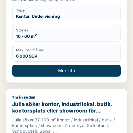
Type
Kontor, Undervisning
Storlek
2
10 - 60 m
Max. per månad
6 000 SEK
Mer info
1 mån sedan
Julia söker kontor, industrilokal, butik, kontorsplats eller 
Julia söker kontor, industrilokal, butik,
kontorsplats eller showroom för
uthyrning i Danderyd, Sollentuna eller
Julia söker 27-100 m² kontor / industrilokal / butik /
Sundbyberg m.fl.
kontorsplats / showroom i Danderyd, Sollentuna,
Sundbyberg, Solna, ...