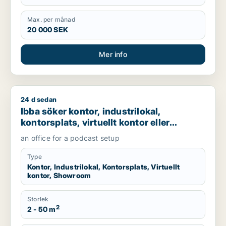
Max. per månad
20 000 SEK
Mer info
24 d sedan
Ibba söker kontor, industrilokal, kontorsplats, virtuellt ko
Ibba söker kontor, industrilokal,
kontorsplats, virtuellt kontor eller
showroom för uthyrning i
an office for a podcast setup
Hammarbyhamnen
Type
Kontor, Industrilokal, Kontorsplats, Virtuellt
kontor, Showroom
Storlek
2
2 - 50 m