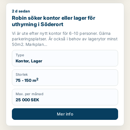
2 d sedan
Robin söker kontor eller lager för uthyrning i Söderort
Robin söker kontor eller lager för
uthyrning i Söderort
Vi är ute efter nytt kontor för 6-10 personer. Gärna
parkeringsplatser. Är också i behov av lagerytor minst
50m2. Markplan...
Type
Kontor, Lager
Storlek
2
75 - 150 m
Max. per månad
25 000 SEK
Mer info