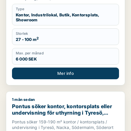
Type
Kontor, Industrilokal, Butik, Kontorsplats,
Showroom
Storlek
2
27 - 100 m
Max. per månad
6 000 SEK
Mer info
1 mån sedan
Pontus söker kontor, kontorsplats eller undervisning för uthy
Pontus söker kontor, kontorsplats eller
undervisning för uthyrning i Tyresö,
Nacka eller Södermalm m.fl.
Pontus söker 159-190 m² kontor / kontorsplats /
undervisning i Tyresö, Nacka, Södermalm, Söderort