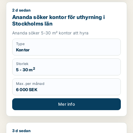
2 d sedan
Ananda söker kontor för uthyrning i Stockholms län
Ananda söker kontor för uthyrning i
Stockholms län
Ananda söker 5-30 m² kontor att hyra
Type
Kontor
Storlek
2
5 - 30 m
Max. per månad
6 000 SEK
Mer info
3 d sedan
Moe söker kontor, lager, industrilokal, butik, klinik, showroo