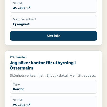
Storlek
2
45 - 80 m
Max. per månad
Ej angivet
Mer info
23 d sedan
Jag söker kontor för uthyrning i Östermalm
Jag söker kontor för uthyrning i
Östermalm
Skönhetsverksamhet . Ej butikslokal. Men lätt access.
Type
Kontor
Storlek
2
25 - 80 m