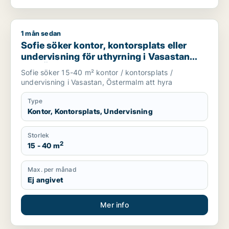
1 mån sedan
Sofie söker kontor, kontorsplats eller undervisning för uthyr
Sofie söker kontor, kontorsplats eller
undervisning för uthyrning i Vasastan
eller Östermalm
Sofie söker 15-40 m² kontor / kontorsplats /
undervisning i Vasastan, Östermalm att hyra
Type
Kontor, Kontorsplats, Undervisning
Storlek
2
15 - 40 m
Max. per månad
Ej angivet
Mer info