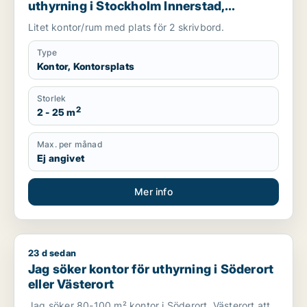
uthyrning i Stockholm Innerstad,
Kungsholmen eller Vasastan m.fl.
Litet kontor/rum med plats för 2 skrivbord.
Type
Kontor, Kontorsplats
Storlek
2
2 - 25 m
Max. per månad
Ej angivet
Mer info
23 d sedan
Jag söker kontor för uthyrning i Söderort eller Västerort
Jag söker kontor för uthyrning i Söderort
eller Västerort
Jag söker 80-100 m² kontor i Söderort, Västerort att