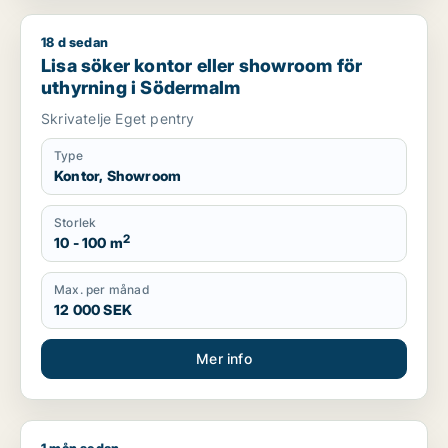
18 d sedan
Lisa söker kontor eller showroom för uthyrning i Södermalm
Lisa söker kontor eller showroom för
uthyrning i Södermalm
Skrivatelje Eget pentry
Type
Kontor, Showroom
Storlek
2
10 - 100 m
Max. per månad
12 000 SEK
Mer info