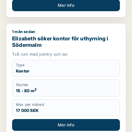
Mer info
1 mån sedan
Elizabeth söker kontor för uthyrning i Södermalm
Elizabeth söker kontor för uthyrning i
Södermalm
Två rum med pentry och wc
Type
Kontor
Storlek
2
15 - 80 m
Max. per månad
17 000 SEK
Mer info