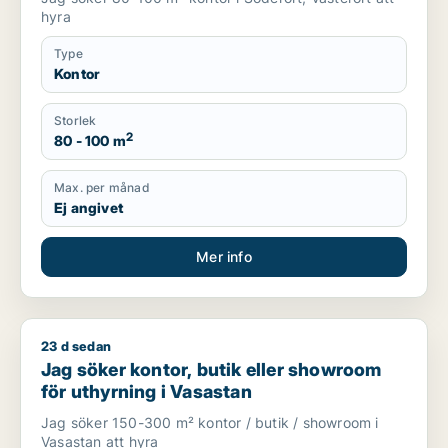
hyra
Type
Kontor
Storlek
2
80 - 100 m
Max. per månad
Ej angivet
Mer info
23 d sedan
Jag söker kontor, butik eller showroom för uthyrning i Vasas
Jag söker kontor, butik eller showroom
för uthyrning i Vasastan
Jag söker 150-300 m² kontor / butik / showroom i
Vasastan att hyra