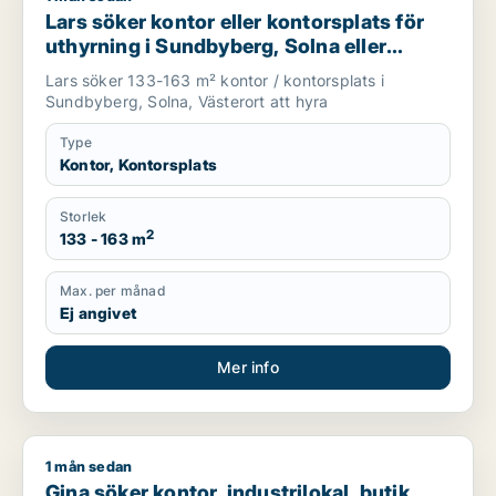
Lars söker kontor eller kontorsplats för
uthyrning i Sundbyberg, Solna eller
Västerort
Lars söker 133-163 m² kontor / kontorsplats i
Sundbyberg, Solna, Västerort att hyra
Type
Kontor, Kontorsplats
Storlek
2
133 - 163 m
Max. per månad
Ej angivet
Mer info
1 mån sedan
Gina söker kontor, industrilokal, butik, showroom eller fast
Gina söker kontor, industrilokal, butik,