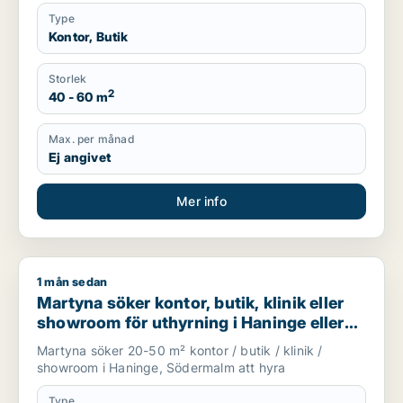
Type
Kontor, Butik
Storlek
2
40 - 60 m
Max. per månad
Ej angivet
Mer info
1 mån sedan
Martyna söker kontor, butik, klinik eller showroom för uthyr
Martyna söker kontor, butik, klinik eller
showroom för uthyrning i Haninge eller
Södermalm
Martyna söker 20-50 m² kontor / butik / klinik /
showroom i Haninge, Södermalm att hyra
Type