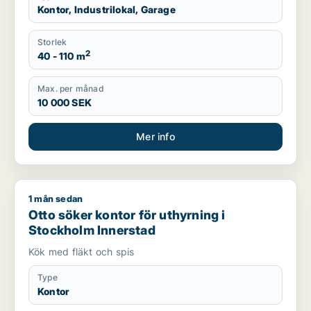
Kontor, Industrilokal, Garage
Storlek
2
40 - 110 m
Max. per månad
10 000 SEK
Mer info
1 mån sedan
Otto söker kontor för uthyrning i Stockholm Innerstad
Otto söker kontor för uthyrning i
Stockholm Innerstad
Kök med fläkt och spis
Type
Kontor