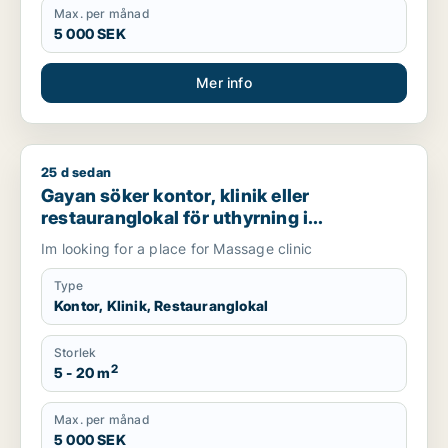
Max. per månad
5 000 SEK
Mer info
25 d sedan
Gayan söker kontor, klinik eller restauranglokal för uthyrning
Gayan söker kontor, klinik eller
restauranglokal för uthyrning i
Stockholm Innerstad eller Söderort
Im looking for a place for Massage clinic
Type
Kontor, Klinik, Restauranglokal
Storlek
2
5 - 20 m
Max. per månad
5 000 SEK