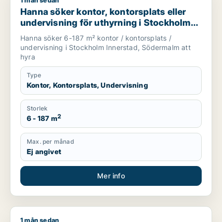
1 mån sedan
Hanna söker kontor, kontorsplats eller undervisning för uthy
Hanna söker kontor, kontorsplats eller
undervisning för uthyrning i Stockholm
Innerstad eller Södermalm
Hanna söker 6-187 m² kontor / kontorsplats /
undervisning i Stockholm Innerstad, Södermalm att
hyra
Type
Kontor, Kontorsplats, Undervisning
Storlek
2
6 - 187 m
Max. per månad
Ej angivet
Mer info
1 mån sedan
Lars söker kontor eller kontorsplats för uthyrning i Sundbybe