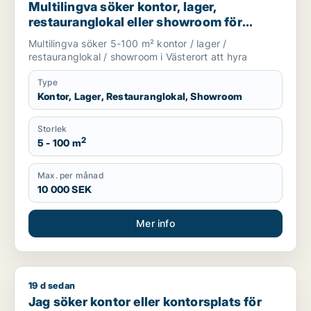
Multilingva söker kontor, lager,
restauranglokal eller showroom för
uthyrning i Västerort
Multilingva söker 5-100 m² kontor / lager /
restauranglokal / showroom i Västerort att hyra
Type
Kontor, Lager, Restauranglokal, Showroom
Storlek
2
5 - 100 m
Max. per månad
10 000 SEK
Mer info
19 d sedan
Jag söker kontor eller kontorsplats för uthyrning i Stockhol
Jag söker kontor eller kontorsplats för