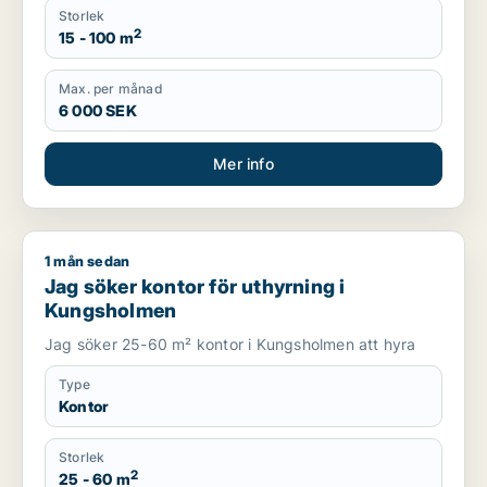
Storlek
2
15 - 100 m
Max. per månad
6 000 SEK
Mer info
1 mån sedan
Jag söker kontor för uthyrning i Kungsholmen
Jag söker kontor för uthyrning i
Kungsholmen
Jag söker 25-60 m² kontor i Kungsholmen att hyra
Type
Kontor
Storlek
2
25 - 60 m