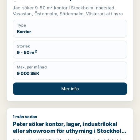
Östermalm m.fl.
Jag söker 9-50 m² kontor i Stockholm Innerstad,
Vasastan, Östermalm, Södermalm, Västerort att hyra
Type
Kontor
Storlek
2
9 - 50 m
Max. per månad
9 000 SEK
Mer info
1 mån sedan
Peter söker kontor, lager, industrilokal eller showroom för u
Peter söker kontor, lager, industrilokal
eller showroom för uthyrning i Stockholm
Innerstad, Vasastan eller Östermalm m.fl.