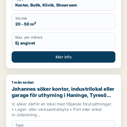
Kontor, Butik, Klinik, Showroom
Storlek
2
20 - 50 m
Max. per månad
Ej angivet
Mer info
1 mån sedan
Johannes söker kontor, industrilokal eller garage för uthyrni
Johannes söker kontor, industrilokal eller
garage för uthyrning i Haninge, Tyresö
eller Nacka m.fl.
Vi söker därför en lokal med följande förutsättningar:
• Lager- eller verksamhetsyta • Port eller enkel
in-/utlastning...
Type