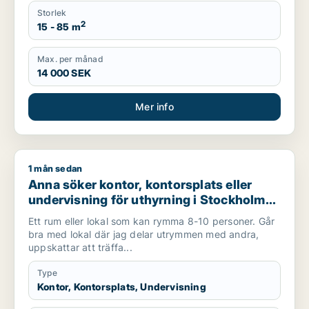
Storlek
2
15 - 85 m
Max. per månad
14 000 SEK
Mer info
1 mån sedan
Anna söker kontor, kontorsplats eller undervisning för uthyr
Anna söker kontor, kontorsplats eller
undervisning för uthyrning i Stockholm
Innerstad, Kungsholmen eller Vasastan
Ett rum eller lokal som kan rymma 8-10 personer. Går
m.fl.
bra med lokal där jag delar utrymmen med andra,
uppskattar att träffa...
Type
Kontor, Kontorsplats, Undervisning