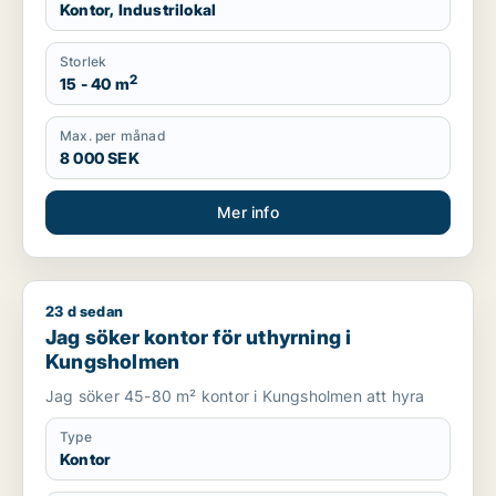
Kontor, Industrilokal
Storlek
2
15 - 40 m
Max. per månad
8 000 SEK
Mer info
23 d sedan
Jag söker kontor för uthyrning i Kungsholmen
Jag söker kontor för uthyrning i
Kungsholmen
Jag söker 45-80 m² kontor i Kungsholmen att hyra
Type
Kontor