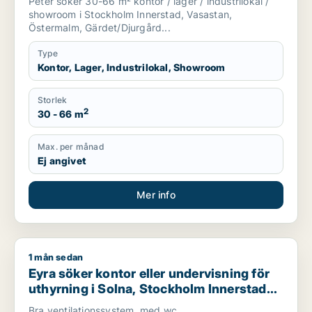
Peter söker 30-66 m² kontor / lager / industrilokal /
showroom i Stockholm Innerstad, Vasastan,
Östermalm, Gärdet/Djurgård...
Type
Kontor, Lager, Industrilokal, Showroom
Storlek
2
30 - 66 m
Max. per månad
Ej angivet
Mer info
1 mån sedan
Eyra söker kontor eller undervisning för uthyrning i Solna, 
Eyra söker kontor eller undervisning för
uthyrning i Solna, Stockholm Innerstad
eller Kungsholmen m.fl.
Bra ventilationssystem, med wc