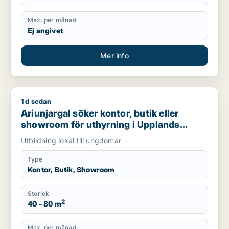
Max. per månad
Ej angivet
Mer info
1 d sedan
Ariunjargal söker kontor, butik eller showroom för uthyrning
Ariunjargal söker kontor, butik eller
showroom för uthyrning i Upplands
Väsby, Sollentuna eller Sundbyberg m.fl.
Utbildning lokal till ungdomar
Type
Kontor, Butik, Showroom
Storlek
2
40 - 80 m
Max. per månad