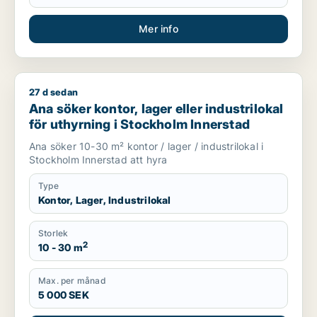
Mer info
27 d sedan
Ana söker kontor, lager eller industrilokal för uthyrning i St
Ana söker kontor, lager eller industrilokal
för uthyrning i Stockholm Innerstad
Ana söker 10-30 m² kontor / lager / industrilokal i
Stockholm Innerstad att hyra
Type
Kontor, Lager, Industrilokal
Storlek
2
10 - 30 m
Max. per månad
5 000 SEK