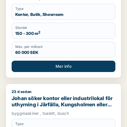
Type
Kontor, Butik, Showroom
Storlek
2
150 - 300 m
Max. per månad
60 000 SEK
Mer info
23 d sedan
Johan söker kontor eller industrilokal för uthyrning i Järfäll
Johan söker kontor eller industrilokal för
uthyrning i Järfälla, Kungsholmen eller
Västerort
byggmaskiner , toalett, dusch
Type