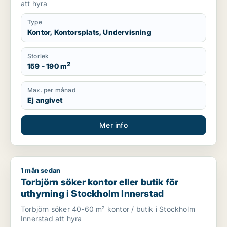
att hyra
Type
Kontor, Kontorsplats, Undervisning
Storlek
2
159 - 190 m
Max. per månad
Ej angivet
Mer info
1 mån sedan
Torbjörn söker kontor eller butik för uthyrning i Stockholm I
Torbjörn söker kontor eller butik för
uthyrning i Stockholm Innerstad
Torbjörn söker 40-60 m² kontor / butik i Stockholm
Innerstad att hyra