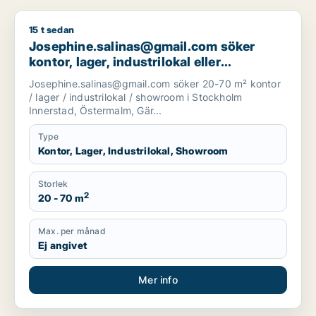
15 t sedan
Josephine.salinas@gmail.com söker kontor, lager, industrilok
Josephine.salinas@gmail.com söker
kontor, lager, industrilokal eller
showroom för uthyrning i Stockholm
Josephine.salinas@gmail.com söker 20-70 m² kontor
Innerstad, Östermalm eller
/ lager / industrilokal / showroom i Stockholm
Gärdet/Djurgården m.fl.
Innerstad, Östermalm, Gär...
Type
Kontor, Lager, Industrilokal, Showroom
Storlek
2
20 - 70 m
Max. per månad
Ej angivet
Mer info