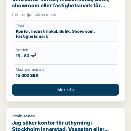
showroom eller fastighetsmark för
uthyrning i Södermalm
fönster ljus södermalm
Type
Kontor, Industrilokal, Butik, Showroom,
Fastighetsmark
Storlek
2
15 - 80 m
Max. per månad
15 000 SEK
Mer info
1 mån sedan
Jag söker kontor för uthyrning i Stockholm Innerstad, Vasast
Jag söker kontor för uthyrning i
Stockholm Innerstad, Vasastan eller