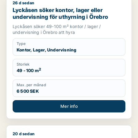
26 d sedan
Lyckåsen söker kontor, lager eller undervisning för uthyrning
Lyckåsen söker kontor, lager eller
undervisning för uthyrning i Örebro
Lyckåsen söker 49-100 m² kontor / lager /
undervisning i Örebro att hyra
Type
Kontor, Lager, Undervisning
Storlek
2
49 - 100 m
Max. per månad
6 500 SEK
Mer info
20 d sedan
Daniel söker kontor eller lager för uthyrning i Örebro