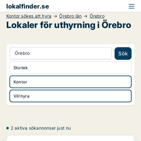
lokalfinder.se
Kontor sökes att hyra
Örebro län
Örebro
Lokaler för uthyrning i Örebro
Örebro
Sök
Storlek
Kontor
Vill hyra
2 aktiva sökannonser just nu