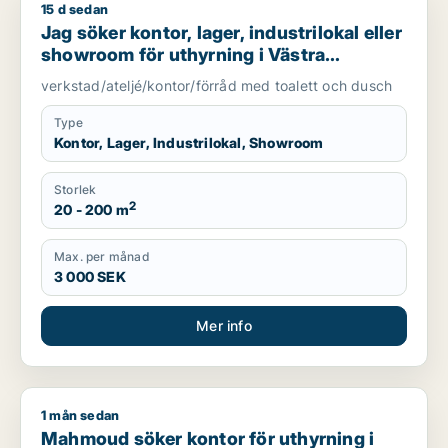
15 d sedan
Jag söker kontor, lager, industrilokal eller showroom för uth
Jag söker kontor, lager, industrilokal eller
showroom för uthyrning i Västra
Götaland
verkstad/ateljé/kontor/förråd med toalett och dusch
Type
Kontor, Lager, Industrilokal, Showroom
Storlek
2
20 - 200 m
Max. per månad
3 000 SEK
Mer info
1 mån sedan
Mahmoud söker kontor för uthyrning i Västra Götaland
Mahmoud söker kontor för uthyrning i