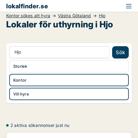
lokalfinder.se
Kontor sökes att hyra
Västra Götaland
Hjo
Lokaler för uthyrning i Hjo
Hjo
Sök
Storlek
Kontor
Vill hyra
2 aktiva sökannonser just nu