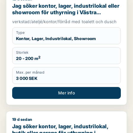
Jag söker kontor, lager, industrilokal eller
showroom för uthyrning i Västra
Götaland
verkstad/ateljé/kontor/förråd med toalett och dusch
Type
Kontor, Lager, Industrilokal, Showroom
Storlek
2
20 - 200 m
Max. per månad
3 000 SEK
Mer info
19 d sedan
Jag söker kontor, lager, industrilokal, butik eller garage f
Jag söker kontor, lager, industrilokal,
butik eller garage för uthyrning i