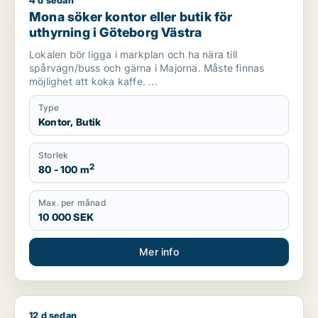
4 d sedan
Mona söker kontor eller butik för uthyrning i Göteborg Västr
Mona söker kontor eller butik för
uthyrning i Göteborg Västra
Lokalen bör ligga i markplan och ha nära till
spårvagn/buss och gärna i Majorna. Måste finnas
möjlighet att koka kaffe. ...
Type
Kontor, Butik
Storlek
2
80 - 100 m
Max. per månad
10 000 SEK
Mer info
12 d sedan
Jag söker kontor, lager, industrilokal eller showroom för uth