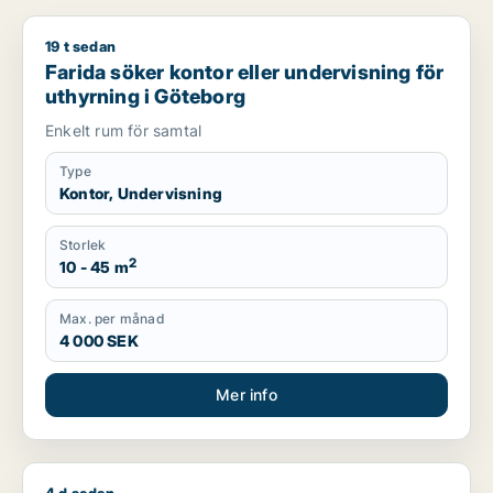
19 t sedan
Farida söker kontor eller undervisning för uthyrning i Götebo
Farida söker kontor eller undervisning för
uthyrning i Göteborg
Enkelt rum för samtal
Type
Kontor, Undervisning
Storlek
2
10 - 45 m
Max. per månad
4 000 SEK
Mer info