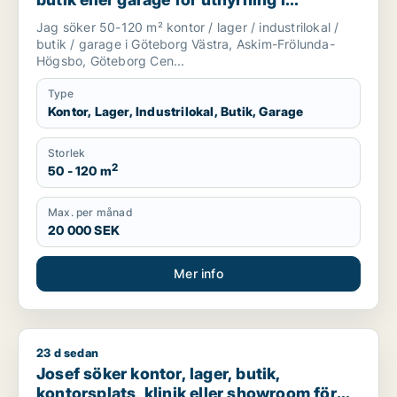
Göteborg Västra, Askim-Frölunda-
Jag söker 50-120 m² kontor / lager / industrilokal /
Högsbo eller Göteborg Centrum m.fl.
butik / garage i Göteborg Västra, Askim-Frölunda-
Högsbo, Göteborg Cen...
Type
Kontor, Lager, Industrilokal, Butik, Garage
Storlek
2
50 - 120 m
Max. per månad
20 000 SEK
Mer info
23 d sedan
Josef söker kontor, lager, butik, kontorsplats, klinik eller s
Josef söker kontor, lager, butik,
kontorsplats, klinik eller showroom för