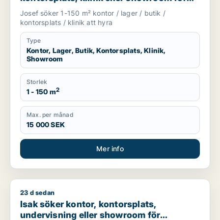
uthyrning i Göteborg
Josef söker 1-150 m² kontor / lager / butik /
kontorsplats / klinik att hyra
Type
Kontor, Lager, Butik, Kontorsplats, Klinik,
Showroom
Storlek
2
1 - 150 m
Max. per månad
15 000 SEK
Mer info
23 d sedan
Isak söker kontor, kontorsplats, undervisning eller showroom 
Isak söker kontor, kontorsplats,
undervisning eller showroom för