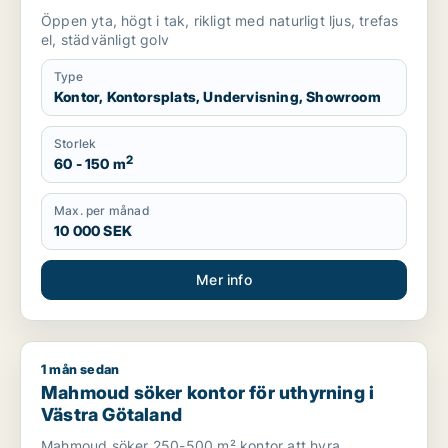
uthyrning i Lundby, Göteborg eller Norra
Öppen yta, högt i tak, rikligt med naturligt ljus, trefas
hisingen m.fl.
el, städvänligt golv
Type
Kontor, Kontorsplats, Undervisning, Showroom
Storlek
2
60 - 150 m
Max. per månad
10 000 SEK
Mer info
1 mån sedan
Mahmoud söker kontor för uthyrning i Västra Götaland
Mahmoud söker kontor för uthyrning i
Västra Götaland
Mahmoud söker 250-500 m² kontor att hyra