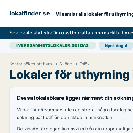
lokalfinder.se
Vi samlar alla lokaler för uthyrni
Sök
lokale statistik
Om oss
Upprätta annons
Hitta hyr
VERKSAMHETSLOKALER.SE I DAG;
Nya i dag
4
Kontor sökes att hyra
Skåne
Eslöv
Lokaler för uthyrning 
Dessa lokalsökare ligger närmast din söknin
Vi har för närvarande inte registrerat några företag
sökning bäst utifrån den aktuella marknaden.
De visade företagen kan avvika från din ursprungliga s