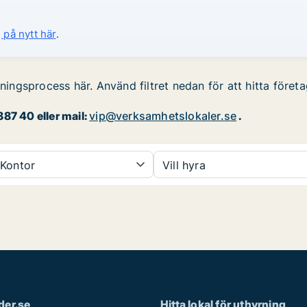
 på nytt här
.
rningsprocess här. Använd filtret nedan för att hitta företa
87 40 eller mail:
vip@verksamhetslokaler.se
.
Kontor
Vill hyra
der.se
Hitta lokal för uthyrning