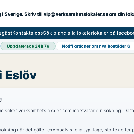
ng i Sverige. Skriv till vip@verksamhetslokaler.se om din lo
esgäst
Kontakta oss
Sök bland alla lokaler
lokaler på facebo
Uppdaterade 24h
76
Notifikationer om nya bostäder
6
i Eslöv
g
 som söker verksamhetslokaler som motsvarar din sökning. Därf
ökning när det gäller exempelvis lokaltyp, läge, storlek eller 