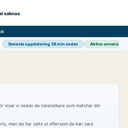
kal saknas
ok
Senaste uppdatering
38 min sedan
Aktiva annonser
3
ör visar vi nedan de lokalsökare som matchar din
pris, men de har valts ut eftersom de kan vara