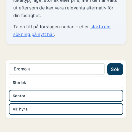
lokaltyp, läge, storlek eller pris, men de har valts
ut eftersom de kan vara relevanta alternativ för
din fastighet.
Ta en titt på förslagen nedan – eller
starta din
sökning på nytt här
.
Bromölla
Sök
Storlek
Kontor
Vill hyra