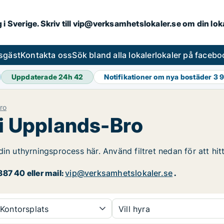
ng i Sverige. Skriv till vip@verksamhetslokaler.se om din lo
esgäst
Kontakta oss
Sök bland alla lokaler
lokaler på facebo
Uppdaterade 24h
42
Notifikationer om nya bostäder
3 
ro
 i Upplands-Bro
din uthyrningsprocess här. Använd filtret nedan för att hi
87 40 eller mail:
vip@verksamhetslokaler.se
.
Kontorsplats
Vill hyra