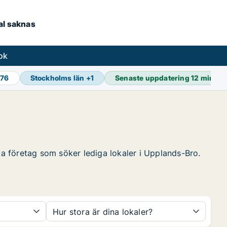
kal saknas
ok
976
Stockholms län
+
1
Senaste uppdatering
12 min se
tta företag som söker lediga lokaler i Upplands-Bro.
Hur stora är dina lokaler?