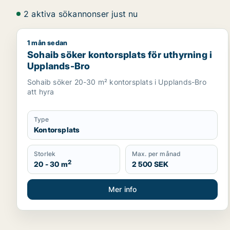
2 aktiva sökannonser just nu
1 mån sedan
Sohaib söker kontorsplats för uthyrning i Uppland
Sohaib söker kontorsplats för uthyrning i
Upplands-Bro
Sohaib söker 20-30 m² kontorsplats i Upplands-Bro
att hyra
Type
Kontorsplats
Storlek
Max. per månad
2
20 - 30 m
2 500 SEK
Mer info