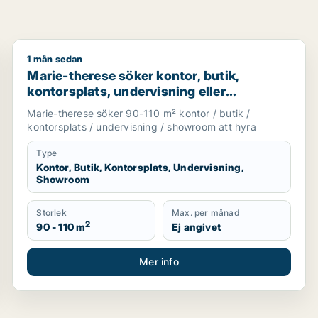
1 mån sedan
s-Bro
Marie-therese söker kontor, butik, kontorsplats, und
Marie-therese söker kontor, butik,
kontorsplats, undervisning eller
showroom för uthyrning i Upplands
Marie-therese söker 90-110 m² kontor / butik /
Väsby, Järfälla eller Upplands-Bro m.fl.
kontorsplats / undervisning / showroom att hyra
Type
Kontor, Butik, Kontorsplats, Undervisning,
Showroom
Storlek
Max. per månad
2
90 - 110 m
Ej angivet
Mer info