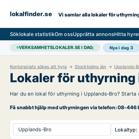
lokalfinder.se
Vi samlar alla lokaler för uthyrni
Sök
lokale statistik
Om oss
Upprätta annons
Hitta hyr
VERKSAMHETSLOKALER.SE I DAG;
Nya i dag
3
Kontorsplats sökes att hyra
Stockholms län
Upplands-B
Lokaler för uthyrning
Har du en lokal för uthyrning i Upplands-Bro? Starta 
Få snabbt hjälp med uthyrningen via telefon: 08-446 8
Upplands-Bro
Lokaltyp: