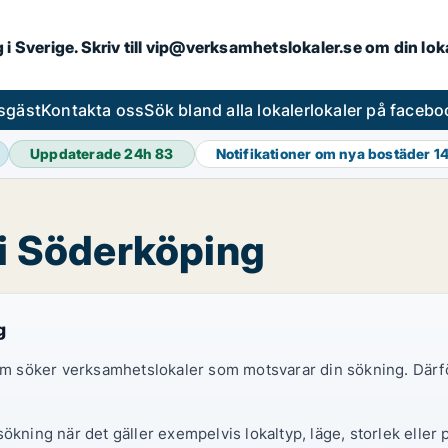
ng i Sverige. Skriv till vip@verksamhetslokaler.se om din lo
esgäst
Kontakta oss
Sök bland alla lokaler
lokaler på facebo
Uppdaterade 24h
83
Notifikationer om nya bostäder
1
 i Söderköping
g
 som söker verksamhetslokaler som motsvarar din sökning. Därf
ökning när det gäller exempelvis lokaltyp, läge, storlek eller 