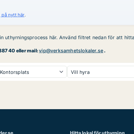
 på nytt här
.
in uthyrningsprocess här. Använd filtret nedan för att hit
87 40 eller mail:
vip@verksamhetslokaler.se
.
Kontorsplats
Vill hyra
der.se
Hitta lokal för uthyrning