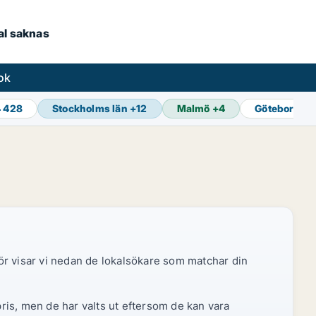
kal saknas
ok
4 428
Stockholms län
+
12
Malmö
+
4
Göteborg
+
1
ör visar vi nedan de lokalsökare som matchar din
pris, men de har valts ut eftersom de kan vara