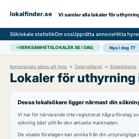
lokalfinder.se
Vi samlar alla lokaler för uthyrni
Sök
lokale statistik
Om oss
Upprätta annons
Hitta hyr
VERKSAMHETSLOKALER.SE I DAG;
Nya i dag
77
Kontorsplats sökes att hyra
Östergötland
Söderköping
Lokaler för uthyrning
Dessa lokalsökare ligger närmast din söknin
Vi har för närvarande inte registrerat några företag
sökning bäst utifrån den aktuella marknaden.
De visade företagen kan avvika från din ursprungliga s