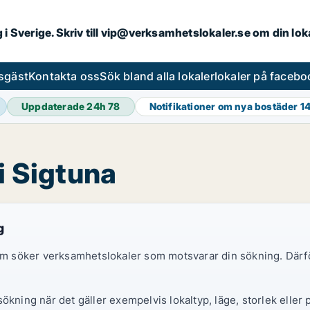
ng i Sverige. Skriv till vip@verksamhetslokaler.se om din lo
esgäst
Kontakta oss
Sök bland alla lokaler
lokaler på facebo
Uppdaterade 24h
78
Notifikationer om nya bostäder
1
i Sigtuna
g
 som söker verksamhetslokaler som motsvarar din sökning. Därf
ökning när det gäller exempelvis lokaltyp, läge, storlek eller 