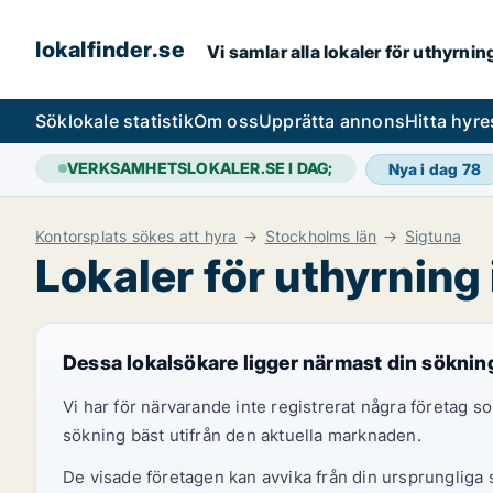
lokalfinder.se
Vi samlar alla lokaler för uthyrni
Sök
lokale statistik
Om oss
Upprätta annons
Hitta hyr
VERKSAMHETSLOKALER.SE I DAG;
Nya i dag
78
Kontorsplats sökes att hyra
Stockholms län
Sigtuna
Lokaler för uthyrning 
Dessa lokalsökare ligger närmast din söknin
Vi har för närvarande inte registrerat några företag
sökning bäst utifrån den aktuella marknaden.
De visade företagen kan avvika från din ursprungliga s