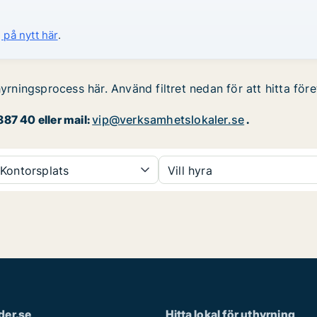
 på nytt här
.
hyrningsprocess här. Använd filtret nedan för att hitta för
87 40 eller mail:
vip@verksamhetslokaler.se
.
Kontorsplats
Vill hyra
der.se
Hitta lokal för uthyrning