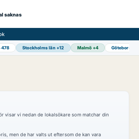
kal saknas
ok
4 478
Stockholms län
+
12
Malmö
+
4
Göteborg
+
1
ör visar vi nedan de lokalsökare som matchar din
pris, men de har valts ut eftersom de kan vara