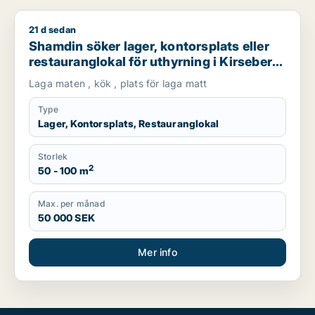
21 d sedan
Shamdin söker lager, kontorsplats eller restauranglokal för ut
Shamdin söker lager, kontorsplats eller
restauranglokal för uthyrning i Kirseberg,
Husie eller Fosie m.fl.
Laga maten , kök , plats för laga matt
Type
Lager, Kontorsplats, Restauranglokal
Storlek
2
50 - 100 m
Max. per månad
50 000 SEK
Mer info