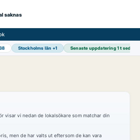
kal saknas
ok
938
Stockholms län
+
1
Senaste uppdatering
1 t sedan
ör visar vi nedan de lokalsökare som matchar din
pris, men de har valts ut eftersom de kan vara