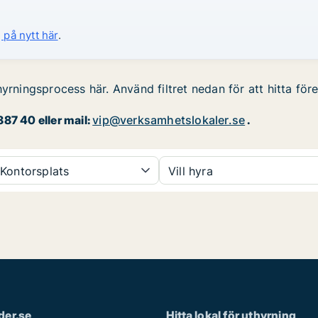
 på nytt här
.
hyrningsprocess här. Använd filtret nedan för att hitta fö
87 40 eller mail:
vip@verksamhetslokaler.se
.
Kontorsplats
Vill hyra
der.se
Hitta lokal för uthyrning