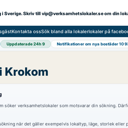
ng i Sverige. Skriv till vip@verksamhetslokaler.se om din lo
esgäst
Kontakta oss
Sök bland alla lokaler
lokaler på facebo
Uppdaterade 24h
9
Notifikationer om nya bostäder
10 
 i Krokom
g
 som söker verksamhetslokaler som motsvarar din sökning. Därf
ökning när det gäller exempelvis lokaltyp, läge, storlek eller 