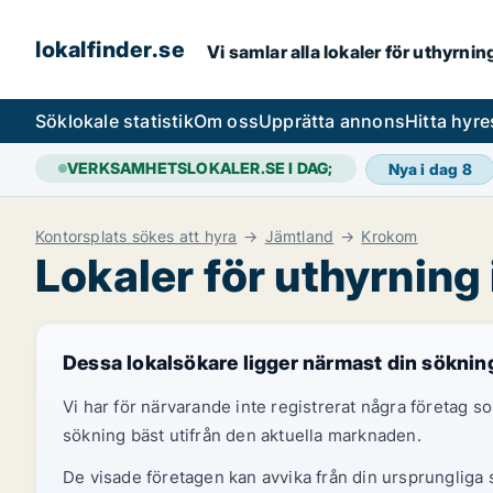
lokalfinder.se
Vi samlar alla lokaler för uthyrni
Sök
lokale statistik
Om oss
Upprätta annons
Hitta hyr
VERKSAMHETSLOKALER.SE I DAG;
Nya i dag
8
Kontorsplats sökes att hyra
Jämtland
Krokom
Lokaler för uthyrning
Dessa lokalsökare ligger närmast din söknin
Vi har för närvarande inte registrerat några företag
sökning bäst utifrån den aktuella marknaden.
De visade företagen kan avvika från din ursprungliga s