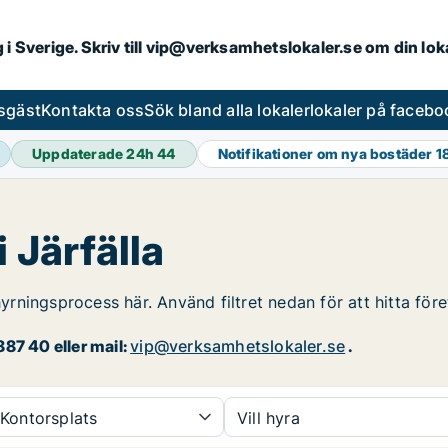
ng i Sverige. Skriv till vip@verksamhetslokaler.se om din lo
esgäst
Kontakta oss
Sök bland alla lokaler
lokaler på facebo
Uppdaterade 24h
44
Notifikationer om nya bostäder
1
i Järfälla
hyrningsprocess här. Använd filtret nedan för att hitta före
87 40 eller mail:
vip@verksamhetslokaler.se
.
Kontorsplats
Vill hyra