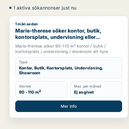
1 aktiva sökannonser just nu
1 mån sedan
Marie-therese söker kontor, butik, kontorsplats, u
Marie-therese söker kontor, butik,
kontorsplats, undervisning eller
showroom för uthyrning i Upplands
Marie-therese söker 90-110 m² kontor / butik /
Väsby, Järfälla eller Upplands-Bro m.fl.
kontorsplats / undervisning / showroom att hyra
Type
Kontor, Butik, Kontorsplats, Undervisning,
Showroom
Storlek
Max. per månad
2
90 - 110 m
Ej angivet
Mer info