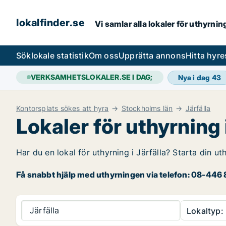
lokalfinder.se
Vi samlar alla lokaler för uthyrni
Sök
lokale statistik
Om oss
Upprätta annons
Hitta hyr
VERKSAMHETSLOKALER.SE I DAG;
Nya i dag
43
Kontorsplats sökes att hyra
Stockholms län
Järfälla
Lokaler för uthyrning 
Har du en lokal för uthyrning i Järfälla? Starta din ut
Få snabbt hjälp med uthyrningen via telefon: 08-446 8
Järfälla
Lokaltyp: