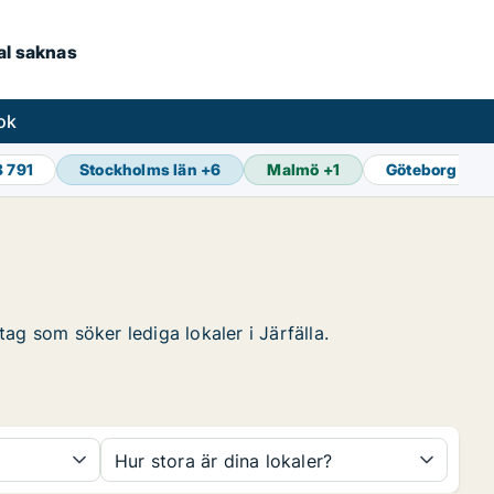
kal saknas
ok
8 791
Stockholms län
+
6
Malmö
+
1
Göteborg
+
1
tag som söker lediga lokaler i Järfälla.
Hur stora är dina lokaler?