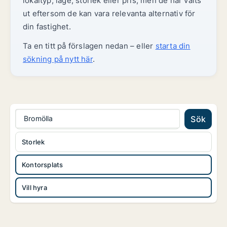
lokaltyp, läge, storlek eller pris, men de har valts
ut eftersom de kan vara relevanta alternativ för
din fastighet.
Ta en titt på förslagen nedan – eller
starta din
sökning på nytt här
.
Bromölla
Sök
Storlek
Kontorsplats
Vill hyra