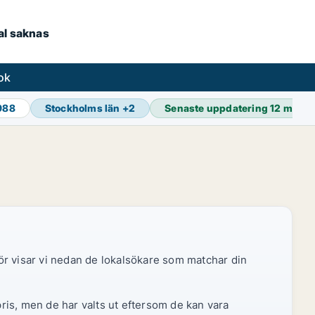
kal saknas
ok
 988
Stockholms län
+
2
Senaste uppdatering
12 min s
ör visar vi nedan de lokalsökare som matchar din
pris, men de har valts ut eftersom de kan vara