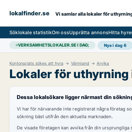
lokalfinder.se
Vi samlar alla lokaler för uthyrni
Sök
lokale statistik
Om oss
Upprätta annons
Hitta hyr
VERKSAMHETSLOKALER.SE I DAG;
Nya i dag
6
Kontorsplats sökes att hyra
Värmland
Arvika
Lokaler för uthyrning 
Dessa lokalsökare ligger närmast din söknin
Vi har för närvarande inte registrerat några företag
sökning bäst utifrån den aktuella marknaden.
De visade företagen kan avvika från din ursprungliga s