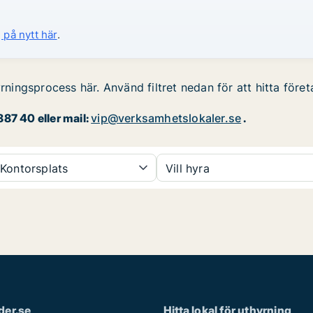
 på nytt här
.
yrningsprocess här. Använd filtret nedan för att hitta föret
87 40 eller mail:
vip@verksamhetslokaler.se
.
Kontorsplats
Vill hyra
der.se
Hitta lokal för uthyrning