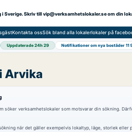
ng i Sverige. Skriv till vip@verksamhetslokaler.se om din lo
esgäst
Kontakta oss
Sök bland alla lokaler
lokaler på facebo
Uppdaterade 24h
29
Notifikationer om nya bostäder
11
i Arvika
g
 som söker verksamhetslokaler som motsvarar din sökning. Därf
ökning när det gäller exempelvis lokaltyp, läge, storlek eller 