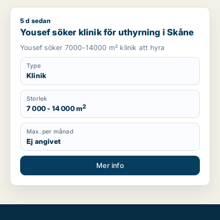
5 d sedan
Yousef söker klinik för uthyrning i Skåne
Yousef söker klinik för uthyrning i Skåne
Yousef söker 7000-14000 m² klinik att hyra
Type
Klinik
Storlek
2
7 000 - 14 000 m
Max. per månad
Ej angivet
Mer info