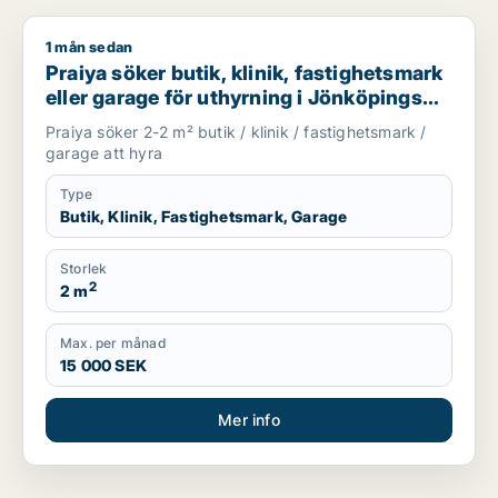
1 mån sedan
Praiya söker butik, klinik, fastighetsmark eller garage för ut
Praiya söker butik, klinik, fastighetsmark
eller garage för uthyrning i Jönköpings
län
Praiya söker 2-2 m² butik / klinik / fastighetsmark /
garage att hyra
Type
Butik, Klinik, Fastighetsmark, Garage
Storlek
2
2 m
Max. per månad
15 000 SEK
Mer info