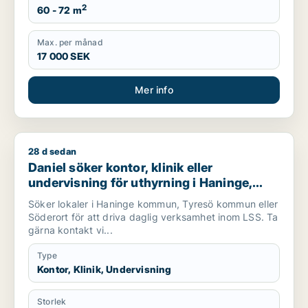
2
60 - 72 m
Max. per månad
17 000 SEK
Mer info
28 d sedan
Daniel söker kontor, klinik eller undervisning för uthyrning i 
Daniel söker kontor, klinik eller
undervisning för uthyrning i Haninge,
Tyresö eller Söderort
Söker lokaler i Haninge kommun, Tyresö kommun eller
Söderort för att driva daglig verksamhet inom LSS. Ta
gärna kontakt vi...
Type
Kontor, Klinik, Undervisning
Storlek