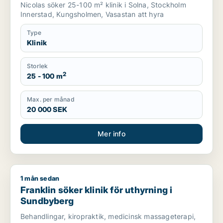
m.fl.
Nicolas söker 25-100 m² klinik i Solna, Stockholm
Innerstad, Kungsholmen, Vasastan att hyra
Type
Klinik
Storlek
2
25 - 100 m
Max. per månad
20 000 SEK
Mer info
1 mån sedan
Franklin söker klinik för uthyrning i Sundbyberg
Franklin söker klinik för uthyrning i
Sundbyberg
Behandlingar, kiropraktik, medicinsk massageterapi,