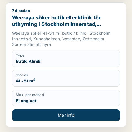
7 d sedan
Weeraya söker butik eller klinik för uthyrning i Stockholm In
Weeraya söker butik eller klinik för
uthyrning i Stockholm Innerstad,
Kungsholmen eller Vasastan m.fl.
Weeraya söker 41-51 m² butik / klinik i Stockholm
Innerstad, Kungsholmen, Vasastan, Östermalm,
Södermalm att hyra
Type
Butik, Klinik
Storlek
2
41 - 51 m
Max. per månad
Ej angivet
Mer info