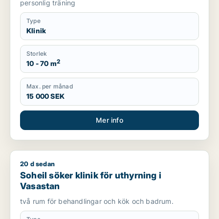
personlig träning
Type
Klinik
Storlek
2
10 - 70 m
Max. per månad
15 000 SEK
Mer info
20 d sedan
Soheil söker klinik för uthyrning i Vasastan
Soheil söker klinik för uthyrning i
Vasastan
två rum för behandlingar och kök och badrum.