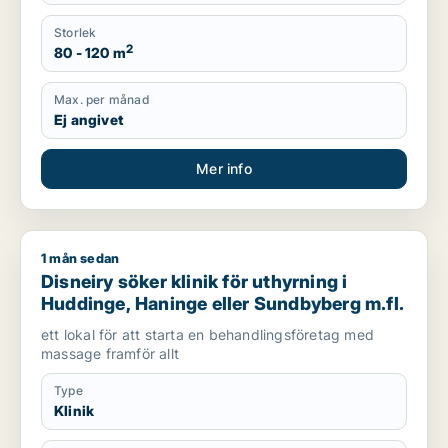
Storlek
2
80 - 120 m
Max. per månad
Ej angivet
Mer info
1 mån sedan
Disneiry söker klinik för uthyrning i Huddinge, Haninge eller
Disneiry söker klinik för uthyrning i
Huddinge, Haninge eller Sundbyberg m.fl.
ett lokal för att starta en behandlingsföretag med
massage framför allt
Type
Klinik