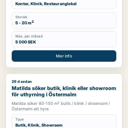
Kontor, Klinik, Restauranglokal
Storlek
2
5 - 20 m
Max. per månad
5 000 SEK
Mer info
29 d sedan
Matilda söker butik, klinik eller showroom för uthyrning i Ös
Matilda söker butik, klinik eller showroom
för uthyrning i Östermalm
Matilda söker 80-150 m² butik / klinik / showroom i
Östermalm att hyra
Type
Butik, Klinik, Showroom