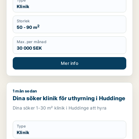
Type
Klinik
Storlek
2
50 - 90 m
Max. per månad
30 000 SEK
Mer info
1 mån sedan
Dina söker klinik för uthyrning i Huddinge
Dina söker klinik för uthyrning i Huddinge
Dina söker 1-30 m² klinik i Huddinge att hyra
Type
Klinik