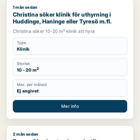
1 mån sedan
Christina söker klinik för uthyrning i Huddinge, Haninge eller
Christina söker klinik för uthyrning i
Huddinge, Haninge eller Tyresö m.fl.
Christina söker 10-20 m² klinik att hyra
Type
Klinik
Storlek
2
10 - 20 m
Max. per månad
Ej angivet
Mer info
2 mån sedan
Frans söker kontor, lager, butik, kontorsplats, klinik, resta