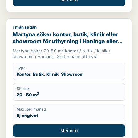
1 mån sedan
Martyna söker kontor, butik, klinik eller showroom för uthyr
Martyna söker kontor, butik, klinik eller
showroom för uthyrning i Haninge eller
Södermalm
Martyna söker 20-50 m² kontor / butik / klinik /
showroom i Haninge, Södermalm att hyra
Type
Kontor, Butik, Klinik, Showroom
Storlek
2
20 - 50 m
Max. per månad
Ej angivet
Mer info