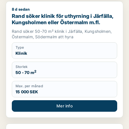
8 d sedan
Rand söker klinik för uthyrning i Järfälla, Kungsholmen eller
Rand söker klinik för uthyrning i Järfälla,
Kungsholmen eller Östermalm m.fl.
Rand söker 50-70 m² klinik i Järfälla, Kungsholmen,
Östermalm, Södermalm att hyra
Type
Klinik
Storlek
2
50 - 70 m
Max. per månad
15 000 SEK
Mer info