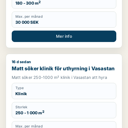
2
180 - 300 m
Max. per månad
30 000 SEK
Mer info
16 d sedan
Matt söker klinik för uthyrning i Vasastan
Matt söker klinik för uthyrning i Vasastan
Matt söker 250-1000 m² klinik i Vasastan att hyra
Type
Klinik
Storlek
2
250 - 1 000 m
Max. per månad