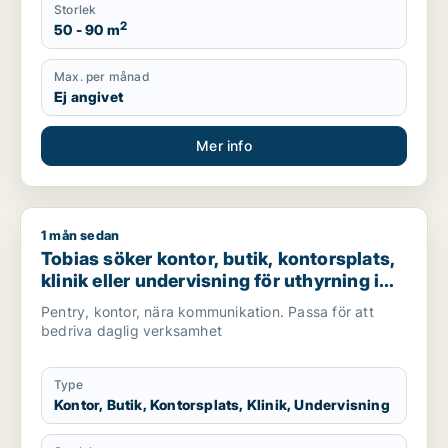
Storlek
2
50 - 90 m
Max. per månad
Ej angivet
Mer info
1 mån sedan
Tobias söker kontor, butik, kontorsplats, klinik eller undervis
Tobias söker kontor, butik, kontorsplats,
klinik eller undervisning för uthyrning i
Täby
Pentry, kontor, nära kommunikation. Passa för att
bedriva daglig verksamhet
Type
Kontor, Butik, Kontorsplats, Klinik, Undervisning