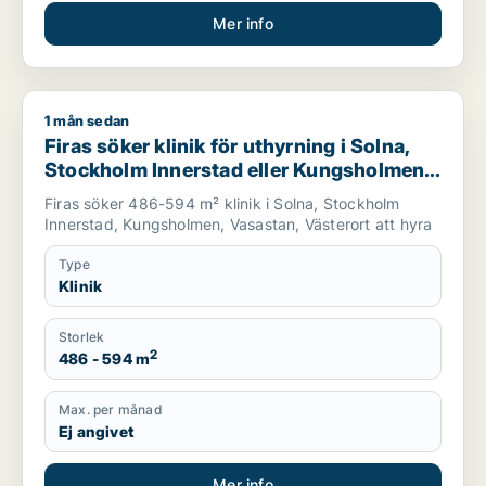
Mer info
1 mån sedan
Firas söker klinik för uthyrning i Solna, Stockholm Innerstad
Firas söker klinik för uthyrning i Solna,
Stockholm Innerstad eller Kungsholmen
m.fl.
Firas söker 486-594 m² klinik i Solna, Stockholm
Innerstad, Kungsholmen, Vasastan, Västerort att hyra
Type
Klinik
Storlek
2
486 - 594 m
Max. per månad
Ej angivet
Mer info