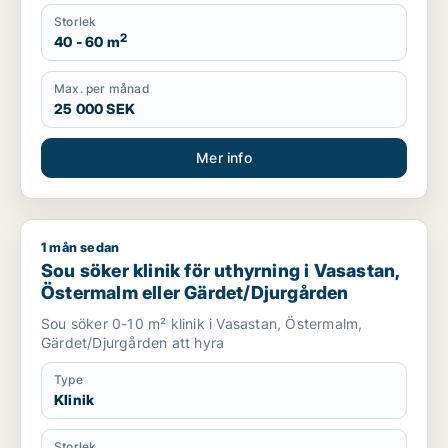
Storlek
2
40 - 60 m
Max. per månad
25 000 SEK
Mer info
1 mån sedan
Sou söker klinik för uthyrning i Vasastan, Östermalm eller G
Sou söker klinik för uthyrning i Vasastan,
Östermalm eller Gärdet/Djurgården
Sou söker 0-10 m² klinik i Vasastan, Östermalm,
Gärdet/Djurgården att hyra
Type
Klinik
Storlek