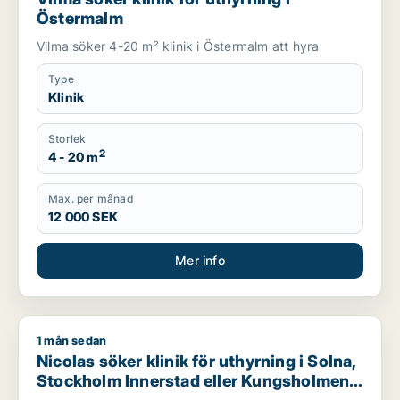
Östermalm
Vilma söker 4-20 m² klinik i Östermalm att hyra
Type
Klinik
Storlek
2
4 - 20 m
Max. per månad
12 000 SEK
Mer info
1 mån sedan
Nicolas söker klinik för uthyrning i Solna, Stockholm Innerst
Nicolas söker klinik för uthyrning i Solna,
Stockholm Innerstad eller Kungsholmen