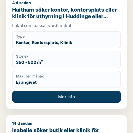
4 d sedan
Haitham söker kontor, kontorsplats eller klinik för uthyrning 
Haitham söker kontor, kontorsplats eller
klinik för uthyrning i Huddinge eller
Botkyrka
Lokal som passar vårdcentral
Type
Kontor, Kontorsplats, Klinik
Storlek
2
350 - 500 m
Max. per månad
Ej angivet
Mer info
14 d sedan
Isabelle söker butik eller klinik för uthyrning i Stockholm
Isabelle söker butik eller klinik för