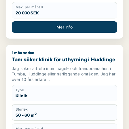
Max. per månad
20 000 SEK
Mer info
1 mån sedan
Tam söker klinik för uthyrning i Huddinge
Tam söker klinik för uthyrning i Huddinge
Jag söker arbete inom nagel- och fransbranschen i
Tumba, Huddinge eller närliggande områden. Jag har
över 10 års erfare...
Type
Klinik
Storlek
2
50 - 60 m
Max. per månad