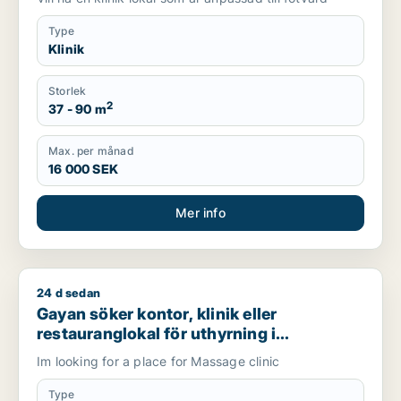
Type
Klinik
Storlek
2
37 - 90 m
Max. per månad
16 000 SEK
Mer info
24 d sedan
Gayan söker kontor, klinik eller restauranglokal för uthyrning
Gayan söker kontor, klinik eller
restauranglokal för uthyrning i
Stockholm Innerstad eller Söderort
Im looking for a place for Massage clinic
Type