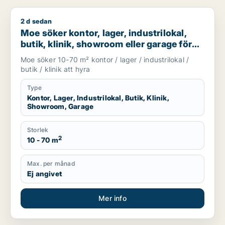
2 d sedan
Moe söker kontor, lager, industrilokal, butik, klinik, showroo
Moe söker kontor, lager, industrilokal,
butik, klinik, showroom eller garage för
uthyrning i Stockholm
Moe söker 10-70 m² kontor / lager / industrilokal /
butik / klinik att hyra
Type
Kontor, Lager, Industrilokal, Butik, Klinik,
Showroom, Garage
Storlek
2
10 - 70 m
Max. per månad
Ej angivet
Mer info