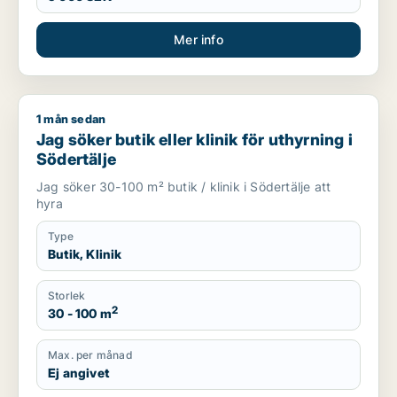
Mer info
1 mån sedan
Jag söker butik eller klinik för uthyrning i Södertälje
Jag söker butik eller klinik för uthyrning i
Södertälje
Jag söker 30-100 m² butik / klinik i Södertälje att
hyra
Type
Butik, Klinik
Storlek
2
30 - 100 m
Max. per månad
Ej angivet