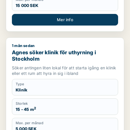
15 000 SEK
Mer info
1 mån sedan
Agnes söker klinik för uthyrning i Stockholm
Agnes söker klinik för uthyrning i
Stockholm
Söker antingen liten lokal för att starta igång en klinik
eller ett rum att hyra in sig i ibland
Type
Klinik
Storlek
2
15 - 45 m
Max. per månad
5 000 SEK