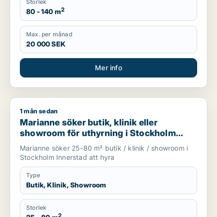
Storlek
2
80 - 140 m
Max. per månad
20 000 SEK
Mer info
1 mån sedan
Marianne söker butik, klinik eller showroom för uthyrning i 
Marianne söker butik, klinik eller
showroom för uthyrning i Stockholm
Innerstad
Marianne söker 25-80 m² butik / klinik / showroom i
Stockholm Innerstad att hyra
Type
Butik, Klinik, Showroom
Storlek
2