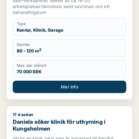
Asih-verksamhet. Behov av ca 16-20
arbetsplatser/skrivbord samt lunchrum och ett
behandlingsrum
Type
Kontor, Klinik, Garage
Storlek
2
80 - 120 m
Max. per månad
70 000 SEK
Mer info
17 d sedan
Daniela söker klinik för uthyrning i Kungsholmen
Daniela söker klinik för uthyrning i
Kungsholmen
Vill ha en klinik lokal som är anpassad till fotvård