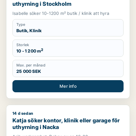
uthyrning i Stockholm
Isabelle söker 10-1200 m² butik / klinik att hyra
Type
Butik, Klinik
Storlek
2
10 - 1 200 m
Max. per månad
25 000 SEK
Mer info
14 d sedan
Katja söker kontor, klinik eller garage för uthyrning i Nacka
Katja söker kontor, klinik eller garage för
uthyrning i Nacka