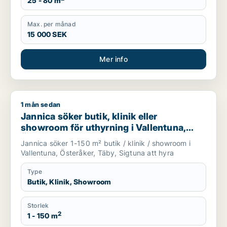
25 - 80 m
Max. per månad
15 000 SEK
Mer info
1 mån sedan
Jannica söker butik, klinik eller showroom för uthyrning i Val
Jannica söker butik, klinik eller
showroom för uthyrning i Vallentuna,
Österåker eller Täby m.fl.
Jannica söker 1-150 m² butik / klinik / showroom i
Vallentuna, Österåker, Täby, Sigtuna att hyra
Type
Butik, Klinik, Showroom
Storlek
2
1 - 150 m