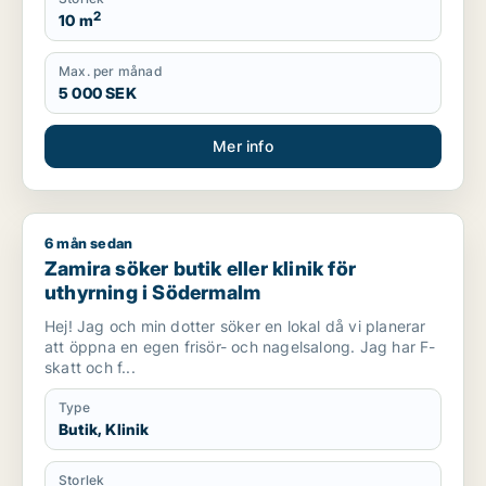
2
10 m
Max. per månad
5 000 SEK
Mer info
6 mån sedan
Zamira söker butik eller klinik för uthyrning i Södermalm
Zamira söker butik eller klinik för
uthyrning i Södermalm
Hej! Jag och min dotter söker en lokal då vi planerar
att öppna en egen frisör- och nagelsalong. Jag har F-
skatt och f...
Type
Butik, Klinik
Storlek