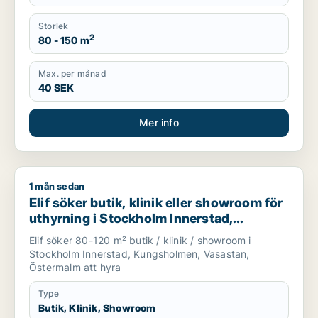
Storlek
2
80 - 150 m
Max. per månad
40 SEK
Mer info
1 mån sedan
Elif söker butik, klinik eller showroom för uthyrning i Stock
Elif söker butik, klinik eller showroom för
uthyrning i Stockholm Innerstad,
Kungsholmen eller Vasastan m.fl.
Elif söker 80-120 m² butik / klinik / showroom i
Stockholm Innerstad, Kungsholmen, Vasastan,
Östermalm att hyra
Type
Butik, Klinik, Showroom