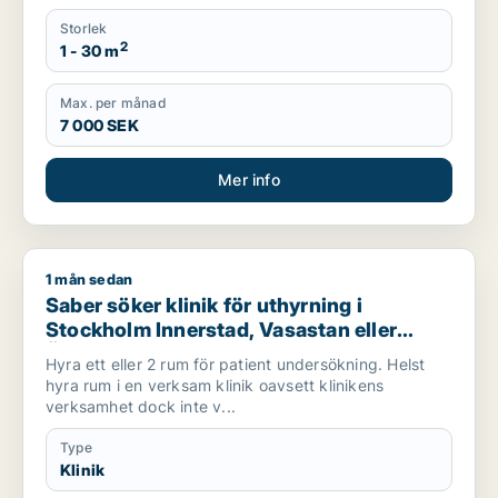
Storlek
2
1 - 30 m
Max. per månad
7 000 SEK
Mer info
1 mån sedan
Saber söker klinik för uthyrning i Stockholm Innerstad, Vasas
Saber söker klinik för uthyrning i
Stockholm Innerstad, Vasastan eller
Östermalm m.fl.
Hyra ett eller 2 rum för patient undersökning. Helst
hyra rum i en verksam klinik oavsett klinikens
verksamhet dock inte v...
Type
Klinik