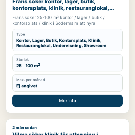
Frans söker kontor, lager, butik,
kontorsplats, klinik, restauranglokal,
undervisning eller showroom för
Frans söker 25-100 m² kontor / lager / butik /
uthyrning i Södermalm
kontorsplats / klinik i Södermalm att hyra
Type
Kontor, Lager, Butik, Kontorsplats, Klinik,
Restauranglokal, Undervisning, Showroom
Storlek
2
25 - 100 m
Max. per månad
Ej angivet
Mer info
2 mån sedan
Vilma söker klinik för uthyrning i Östermalm
Vilma söker klinik för uthyrning i