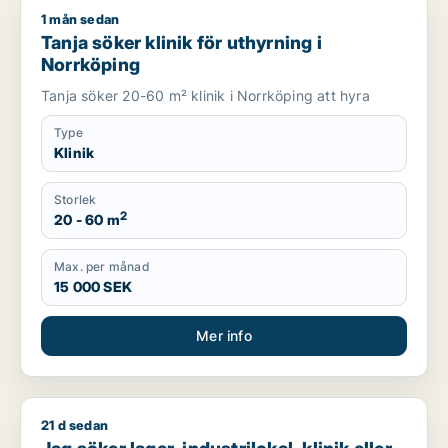
1 mån sedan
Tanja söker klinik för uthyrning i Norrköping
Tanja söker klinik för uthyrning i
Norrköping
Tanja söker 20-60 m² klinik i Norrköping att hyra
Type
Klinik
Storlek
2
20 - 60 m
Max. per månad
15 000 SEK
Mer info
21 d sedan
Jag söker lager, industrilokal, klinik eller restauranglokal fö