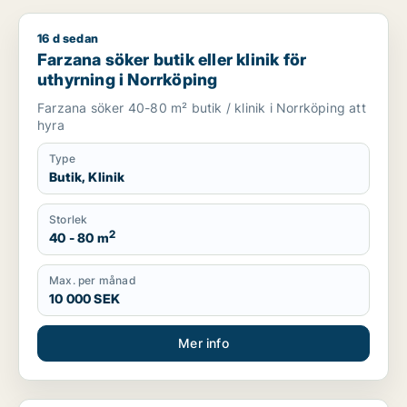
16 d sedan
Farzana söker butik eller klinik för uthyrning i Norrköping
Farzana söker butik eller klinik för
uthyrning i Norrköping
Farzana söker 40-80 m² butik / klinik i Norrköping att
hyra
Type
Butik, Klinik
Storlek
2
40 - 80 m
Max. per månad
10 000 SEK
Mer info