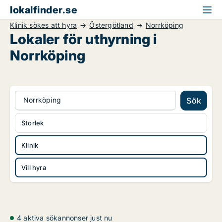
lokalfinder.se
Klinik sökes att hyra
Östergötland
Norrköping
Lokaler för uthyrning i
Norrköping
Norrköping
Sök
Storlek
Klinik
Vill hyra
4 aktiva sökannonser just nu