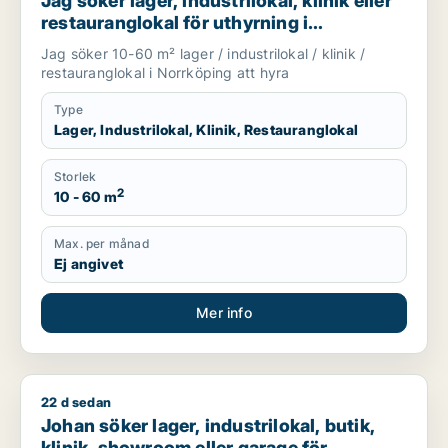
Jag söker lager, industrilokal, klinik eller
restauranglokal för uthyrning i
Norrköping
Jag söker 10-60 m² lager / industrilokal / klinik /
restauranglokal i Norrköping att hyra
Type
Lager, Industrilokal, Klinik, Restauranglokal
Storlek
2
10 - 60 m
Max. per månad
Ej angivet
Mer info
22 d sedan
Johan söker lager, industrilokal, butik, klinik, showroom elle
Johan söker lager, industrilokal, butik,
klinik, showroom eller garage för