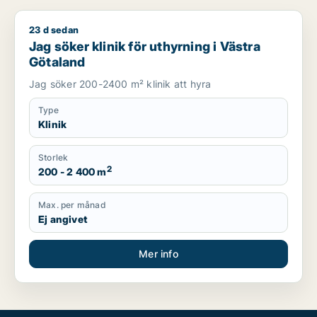
23 d sedan
Jag söker klinik för uthyrning i Västra Götaland
Jag söker klinik för uthyrning i Västra
Götaland
Jag söker 200-2400 m² klinik att hyra
Type
Klinik
Storlek
2
200 - 2 400 m
Max. per månad
Ej angivet
Mer info