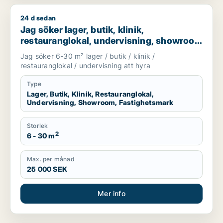
24 d sedan
Jag söker lager, butik, klinik, restauranglokal, undervisnin
Jag söker lager, butik, klinik,
restauranglokal, undervisning, showroom
eller fastighetsmark för uthyrning i
Jag söker 6-30 m² lager / butik / klinik /
Lundby, Göteborg eller Askim-Frölunda-
restauranglokal / undervisning att hyra
Högsbo m.fl.
Type
Lager, Butik, Klinik, Restauranglokal,
Undervisning, Showroom, Fastighetsmark
Storlek
2
6 - 30 m
Max. per månad
25 000 SEK
Mer info