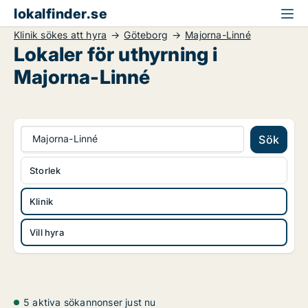
lokalfinder.se
Klinik sökes att hyra
Göteborg
Majorna-Linné
Lokaler för uthyrning i
Majorna-Linné
Majorna-Linné
Sök
Storlek
Klinik
Vill hyra
5 aktiva sökannonser just nu