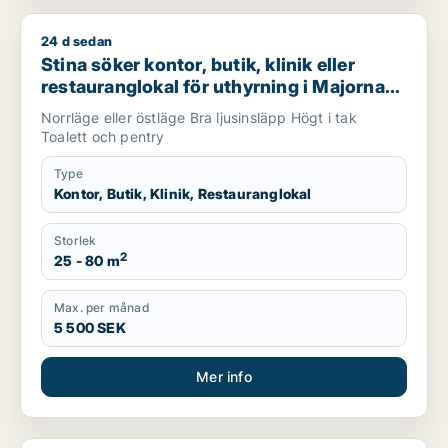
24 d sedan
Stina söker kontor, butik, klinik eller restauranglokal för uth
Stina söker kontor, butik, klinik eller
restauranglokal för uthyrning i Majorna-
Linné
Norrläge eller östläge Bra ljusinsläpp Högt i tak
Toalett och pentry
Type
Kontor, Butik, Klinik, Restauranglokal
Storlek
2
25 - 80 m
Max. per månad
5 500 SEK
Mer info