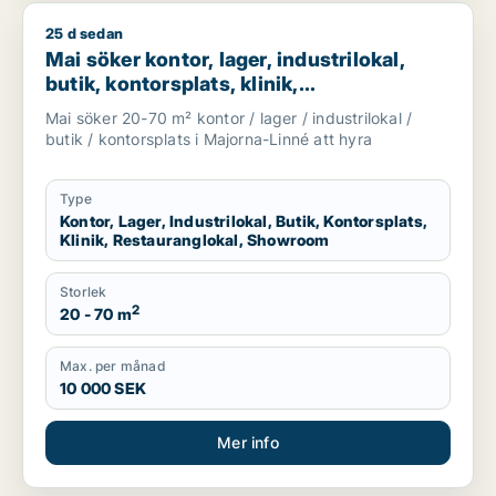
25 d sedan
Mai söker kontor, lager, industrilokal, butik, kontorsplats, k
Mai söker kontor, lager, industrilokal,
butik, kontorsplats, klinik,
restauranglokal eller showroom för
Mai söker 20-70 m² kontor / lager / industrilokal /
uthyrning i Majorna-Linné
butik / kontorsplats i Majorna-Linné att hyra
Type
Kontor, Lager, Industrilokal, Butik, Kontorsplats,
Klinik, Restauranglokal, Showroom
Storlek
2
20 - 70 m
Max. per månad
10 000 SEK
Mer info