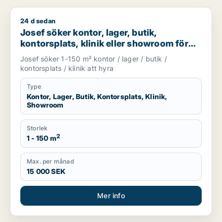
24 d sedan
Josef söker kontor, lager, butik, kontorsplats, klinik eller s
Josef söker kontor, lager, butik,
kontorsplats, klinik eller showroom för
uthyrning i Göteborg
Josef söker 1-150 m² kontor / lager / butik /
kontorsplats / klinik att hyra
Type
Kontor, Lager, Butik, Kontorsplats, Klinik,
Showroom
Storlek
2
1 - 150 m
Max. per månad
15 000 SEK
Mer info