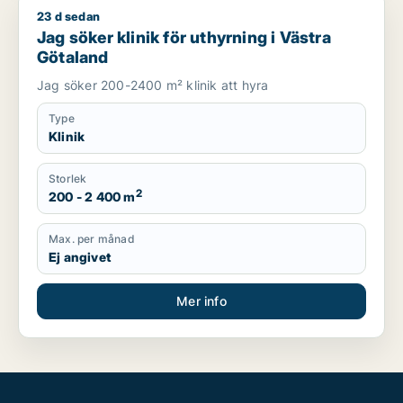
23 d sedan
Jag söker klinik för uthyrning i Västra Götaland
Jag söker klinik för uthyrning i Västra
Götaland
Jag söker 200-2400 m² klinik att hyra
Type
Klinik
Storlek
2
200 - 2 400 m
Max. per månad
Ej angivet
Mer info