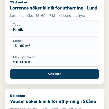
25 d sedan
Lorrence söker klinik för uthyrning i Lund
Lorrence söker klinik för uthyrning i Lund
Lorrence söker 15-60 m² klinik i Lund att hyra
Type
Klinik
Storlek
2
15 - 60 m
Max. per månad
9 000 SEK
Mer info
5 d sedan
Yousef söker klinik för uthyrning i Skåne
Yousef söker klinik för uthyrning i Skåne
Yousef söker 7000-14000 m² klinik att hyra