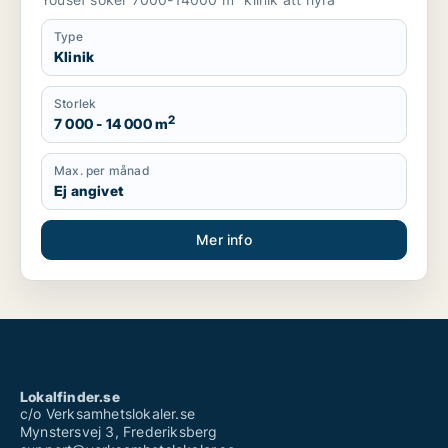
Type
Klinik
Storlek
2
7 000 - 14 000 m
Max. per månad
Ej angivet
Mer info
Lokalfinder.se
c/o Verksamhetslokaler.se
Mynstersvej 3, Frederiksberg