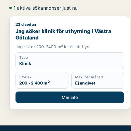
1 aktiva sökannonser just nu
23 d sedan
Jag söker klinik för uthyrning i Västra Götaland
Jag söker klinik för uthyrning i Västra
Götaland
Jag söker 200-2400 m² klinik att hyra
Type
Klinik
Storlek
Max. per månad
2
200 - 2 400 m
Ej angivet
Mer info