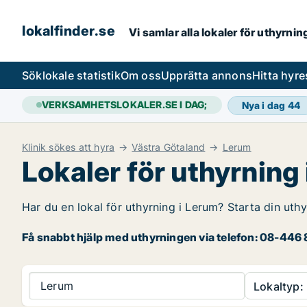
lokalfinder.se
Vi samlar alla lokaler för uthyrni
Sök
lokale statistik
Om oss
Upprätta annons
Hitta hyr
VERKSAMHETSLOKALER.SE I DAG;
Nya i dag
44
Klinik sökes att hyra
Västra Götaland
Lerum
Lokaler för uthyrning
Har du en lokal för uthyrning i Lerum? Starta din uthy
Få snabbt hjälp med uthyrningen via telefon: 08-446 8
Lerum
Lokaltyp: