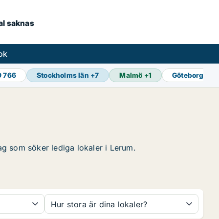
kal saknas
ok
9 766
Stockholms län
+
7
Malmö
+
1
Göteborg
+
1
tag som söker lediga lokaler i Lerum.
Hur stora är dina lokaler?