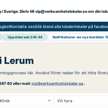
ng i Sverige. Skriv till vip@verksamhetslokaler.se om din lo
esgäst
Kontakta oss
Sök bland alla lokaler
lokaler på facebo
Uppdaterade 24h
44
Notifikationer om nya bostäder
1
 i Lerum
rningsprocess här. Använd filtret nedan för att hitta före
87 40 eller mail:
vip@verksamhetslokaler.se
.
Klinik
Vill hyra