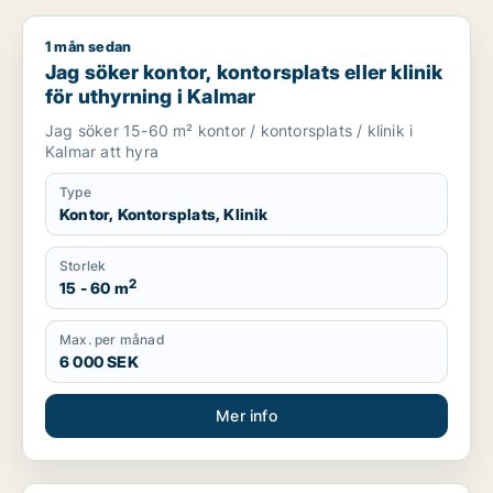
1 mån sedan
Jag söker kontor, kontorsplats eller klinik för uthyrning i Kal
Jag söker kontor, kontorsplats eller klinik
för uthyrning i Kalmar
Jag söker 15-60 m² kontor / kontorsplats / klinik i
Kalmar att hyra
Type
Kontor, Kontorsplats, Klinik
Storlek
2
15 - 60 m
Max. per månad
6 000 SEK
Mer info