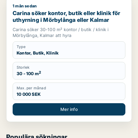
1 mån sedan
Carina söker kontor, butik eller klinik för uthyrning i Mörbylå
Carina söker kontor, butik eller klinik för
uthyrning i Mörbylånga eller Kalmar
Carina söker 30-100 m² kontor / butik / klinik i
Mörbylånga, Kalmar att hyra
Type
Kontor, Butik, Klinik
Storlek
2
30 - 100 m
Max. per månad
10 000 SEK
Mer info
Populära sökningar