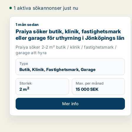
1 aktiva sökannonser just nu
1 mån sedan
Praiya söker butik, klinik, fastighetsmark eller gar
Praiya söker butik, klinik, fastighetsmark
eller garage för uthyrning i Jönköpings län
Praiya söker 2-2 m² butik / klinik / fastighetsmark /
garage att hyra
Type
Butik, Klinik, Fastighetsmark, Garage
Storlek
Max. per månad
2
2 m
15 000 SEK
Mer info