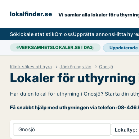
lokalfinder.se
Vi samlar alla lokaler för uthyrni
Sök
lokale statistik
Om oss
Upprätta annons
Hitta hyr
VERKSAMHETSLOKALER.SE I DAG;
Uppdaterade
Klinik sökes att hyra
Jönköpings län
Gnosjö
Lokaler för uthyrning
Har du en lokal för uthyrning i Gnosjö? Starta din uth
Få snabbt hjälp med uthyrningen via telefon: 08-446 8
Gnosjö
Lokaltyp: