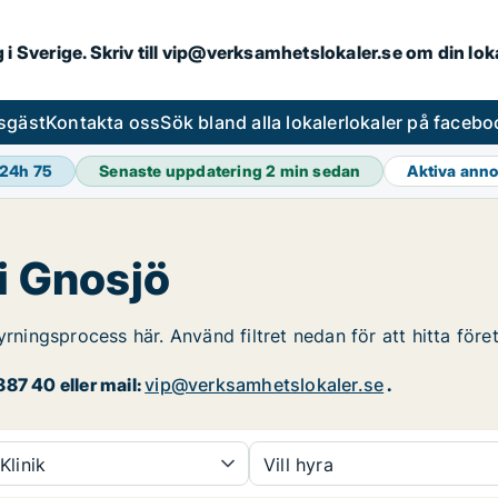
ng i Sverige. Skriv till vip@verksamhetslokaler.se om din lo
esgäst
Kontakta oss
Sök bland alla lokaler
lokaler på facebo
 24h
75
Senaste uppdatering
2 min sedan
Aktiva ann
 i Gnosjö
yrningsprocess här. Använd filtret nedan för att hitta före
87 40 eller mail:
vip@verksamhetslokaler.se
.
Klinik
Vill hyra