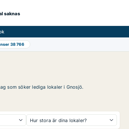
kal saknas
ok
onser
38 766
tag som söker lediga lokaler i Gnosjö.
Hur stora är dina lokaler?