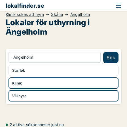
lokalfinder.se
Klinik sökes att hyra
Skåne
Ängelholm
Lokaler för uthyrning i
Ängelholm
Ängelholm
Sök
Storlek
Klinik
Vill hyra
2 aktiva sökannonser just nu