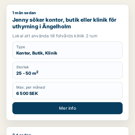
1 mån sedan
Jenny söker kontor, butik eller klinik för uthyrning i Ängelho
Jenny söker kontor, butik eller klinik för
uthyrning i Ängelholm
Lokal att använda till fotvårds klinik 2 rum
Type
Kontor, Butik, Klinik
Storlek
2
25 - 50 m
Max. per månad
6 500 SEK
Mer info