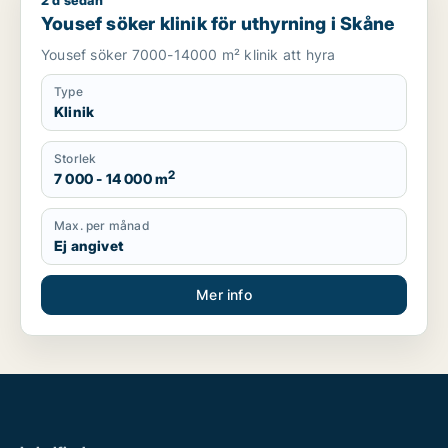
2 d sedan
Yousef söker klinik för uthyrning i Skåne
Yousef söker klinik för uthyrning i Skåne
Yousef söker 7000-14000 m² klinik att hyra
Type
Klinik
Storlek
2
7 000 - 14 000 m
Max. per månad
Ej angivet
Mer info