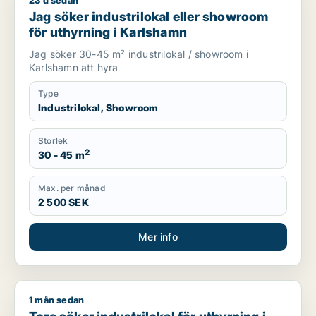
23 d sedan
Jag söker industrilokal eller showroom för uthyrning i Karls
Jag söker industrilokal eller showroom
för uthyrning i Karlshamn
Jag söker 30-45 m² industrilokal / showroom i
Karlshamn att hyra
Type
Industrilokal, Showroom
Storlek
2
30 - 45 m
Max. per månad
2 500 SEK
Mer info
1 mån sedan
Tore söker industrilokal för uthyrning i Ronneby eller Karlsh