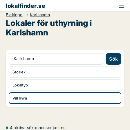
lokalfinder.se
Blekinge
Karlshamn
Lokaler för uthyrning i
Karlshamn
Karlshamn
Sök
Storlek
Lokaltyp
Vill hyra
4 aktiva sökannonser just nu