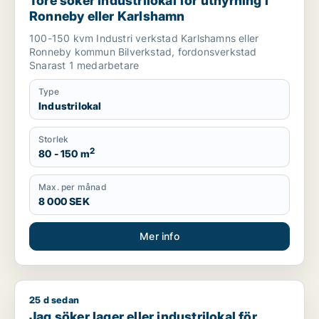
Tore söker industrilokal för uthyrning i
Ronneby eller Karlshamn
100-150 kvm Industri verkstad Karlshamns eller
Ronneby kommun Bilverkstad, fordonsverkstad
Snarast 1 medarbetare
Type
Industrilokal
Storlek
2
80 - 150 m
Max. per månad
8 000 SEK
Mer info
25 d sedan
Jag söker lager eller industrilokal för uthyrning i Karlshamn
Jag söker lager eller industrilokal för