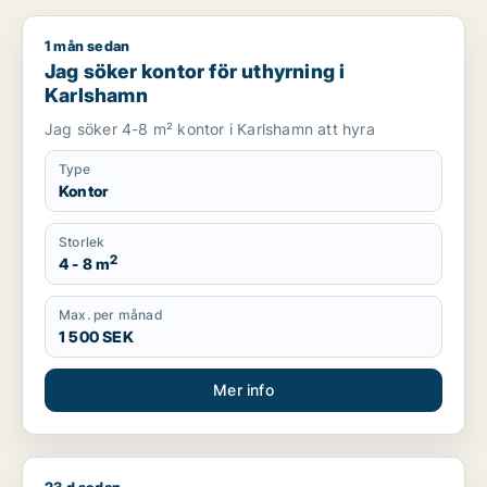
1 mån sedan
Jag söker kontor för uthyrning i Karlshamn
Jag söker kontor för uthyrning i
Karlshamn
Jag söker 4-8 m² kontor i Karlshamn att hyra
Type
Kontor
Storlek
2
4 - 8 m
Max. per månad
1 500 SEK
Mer info