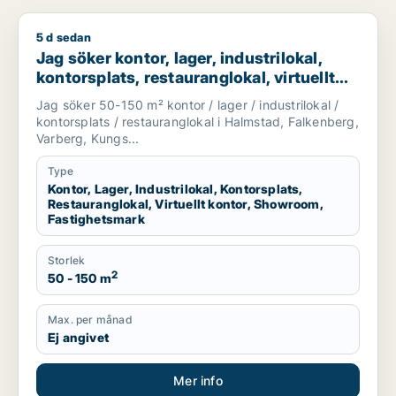
5 d sedan
Jag söker kontor, lager, industrilokal, kontorsplats, restaura
Jag söker kontor, lager, industrilokal,
kontorsplats, restauranglokal, virtuellt
kontor, showroom eller fastighetsmark
Jag söker 50-150 m² kontor / lager / industrilokal /
för uthyrning i Halmstad, Falkenberg eller
kontorsplats / restauranglokal i Halmstad, Falkenberg,
Varberg m.fl.
Varberg, Kungs...
Type
Kontor, Lager, Industrilokal, Kontorsplats,
Restauranglokal, Virtuellt kontor, Showroom,
Fastighetsmark
Storlek
2
50 - 150 m
Max. per månad
Ej angivet
Mer info