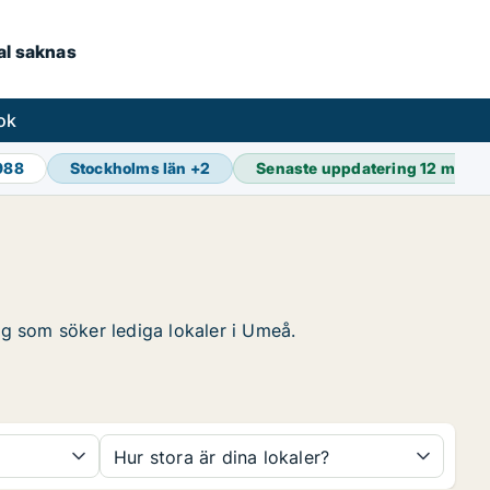
kal saknas
ok
 988
Stockholms län
+
2
Senaste uppdatering
12 min s
tag som söker lediga lokaler i Umeå.
Hur stora är dina lokaler?