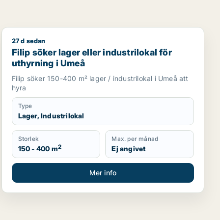
27 d sedan
Filip söker lager eller industrilokal för uthyrning i Ume
Filip söker lager eller industrilokal för
uthyrning i Umeå
Filip söker 150-400 m² lager / industrilokal i Umeå att
hyra
Type
Lager, Industrilokal
Storlek
Max. per månad
2
150 - 400 m
Ej angivet
Mer info