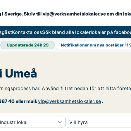
ng i Sverige. Skriv till vip@verksamhetslokaler.se om din lo
esgäst
Kontakta oss
Sök bland alla lokaler
lokaler på facebo
Uppdaterade 24h
29
Notifikationer om nya bostäder
11
 i Umeå
rningsprocess här. Använd filtret nedan för att hitta före
87 40 eller mail:
vip@verksamhetslokaler.se
.
Industrilokal
Vill hyra