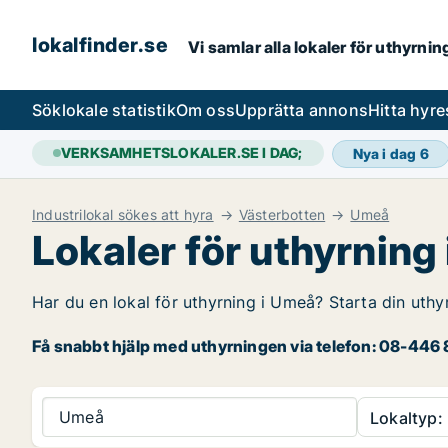
lokalfinder.se
Vi samlar alla lokaler för uthyrni
Sök
lokale statistik
Om oss
Upprätta annons
Hitta hyr
VERKSAMHETSLOKALER.SE I DAG;
Nya i dag
6
Industrilokal sökes att hyra
Västerbotten
Umeå
Lokaler för uthyrning
Har du en lokal för uthyrning i Umeå? Starta din uthy
Få snabbt hjälp med uthyrningen via telefon: 08-446 8
Umeå
Lokaltyp: