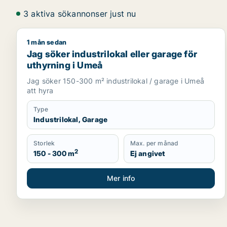
3 aktiva sökannonser just nu
1 mån sedan
Jag söker industrilokal eller garage för uthyrning 
Jag söker industrilokal eller garage för
uthyrning i Umeå
Jag söker 150-300 m² industrilokal / garage i Umeå
att hyra
Type
Industrilokal, Garage
Storlek
Max. per månad
2
150 - 300 m
Ej angivet
Mer info