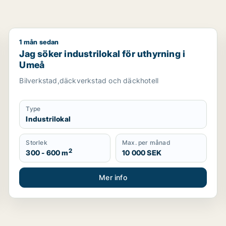
1 mån sedan
i Umeå
Jag söker industrilokal för uthyrning i Umeå
Jag söker industrilokal för uthyrning i
Umeå
Bilverkstad,däckverkstad och däckhotell
Type
Industrilokal
Storlek
Max. per månad
2
300 - 600 m
10 000 SEK
Mer info