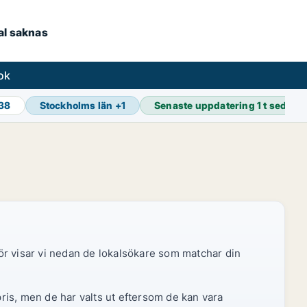
kal saknas
ok
938
Stockholms län
+
1
Senaste uppdatering
1 t sedan
ör visar vi nedan de lokalsökare som matchar din
pris, men de har valts ut eftersom de kan vara