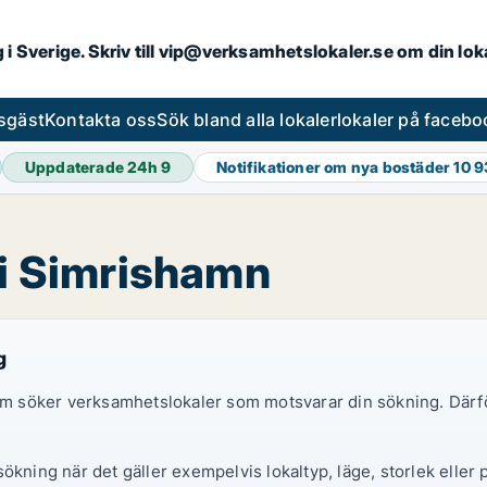
ng i Sverige. Skriv till vip@verksamhetslokaler.se om din lo
esgäst
Kontakta oss
Sök bland alla lokaler
lokaler på facebo
Uppdaterade 24h
9
Notifikationer om nya bostäder
10 
 i Simrishamn
g
 som söker verksamhetslokaler som motsvarar din sökning. Därf
ökning när det gäller exempelvis lokaltyp, läge, storlek eller 