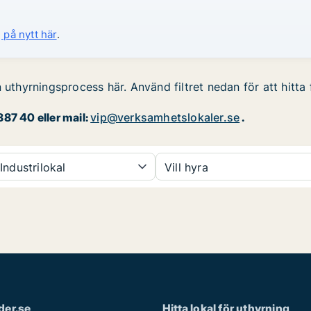
 på nytt här
.
 uthyrningsprocess här. Använd filtret nedan för att hitta
87 40 eller mail:
vip@verksamhetslokaler.se
.
Industrilokal
Vill hyra
der.se
Hitta lokal för uthyrning