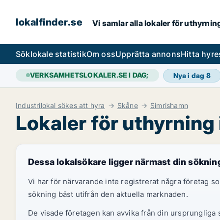
lokalfinder.se
Vi samlar alla lokaler för uthyrni
Sök
lokale statistik
Om oss
Upprätta annons
Hitta hyr
VERKSAMHETSLOKALER.SE I DAG;
Nya i dag
8
Industrilokal sökes att hyra
Skåne
Simrishamn
Lokaler för uthyrning
Dessa lokalsökare ligger närmast din söknin
Vi har för närvarande inte registrerat några företag
sökning bäst utifrån den aktuella marknaden.
De visade företagen kan avvika från din ursprungliga s