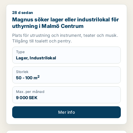
28 d sedan
Magnus söker lager eller industrilokal för uthyrning i Malmö
Magnus söker lager eller industrilokal för
uthyrning i Malmö Centrum
Plats för utrustning och instrument, teater och musik.
Tillgång till toalett och pentry.
Type
Lager, Industrilokal
Storlek
2
50 - 100 m
Max. per månad
9 000 SEK
Mer info