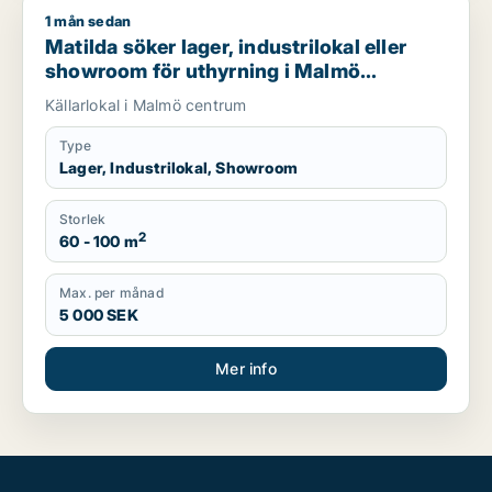
1 mån sedan
Matilda söker lager, industrilokal eller showroom för uthyrn
Matilda söker lager, industrilokal eller
showroom för uthyrning i Malmö
Centrum
Källarlokal i Malmö centrum
Type
Lager, Industrilokal, Showroom
Storlek
2
60 - 100 m
Max. per månad
5 000 SEK
Mer info