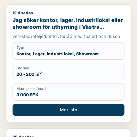
12 d sedan
Jag söker kontor, lager, industrilokal eller showroom för uth
Jag söker kontor, lager, industrilokal eller
showroom för uthyrning i Västra
Götaland
verkstad/ateljé/kontor/förråd med toalett och dusch
Type
Kontor, Lager, Industrilokal, Showroom
Storlek
2
20 - 200 m
Max. per månad
3 000 SEK
Mer info