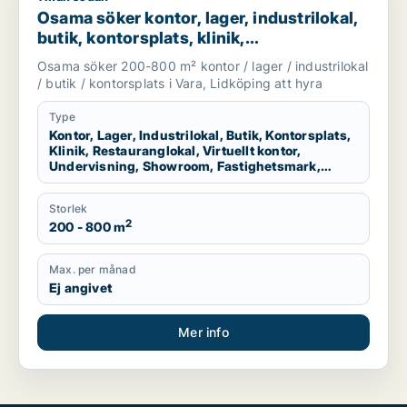
Osama söker kontor, lager, industrilokal,
butik, kontorsplats, klinik,
restauranglokal, virtuellt kontor,
Osama söker 200-800 m² kontor / lager / industrilokal
undervisning, showroom, fastighetsmark
/ butik / kontorsplats i Vara, Lidköping att hyra
eller garage för uthyrning i Vara eller
Lidköping
Type
Kontor, Lager, Industrilokal, Butik, Kontorsplats,
Klinik, Restauranglokal, Virtuellt kontor,
Undervisning, Showroom, Fastighetsmark,
Garage
Storlek
2
200 - 800 m
Max. per månad
Ej angivet
Mer info