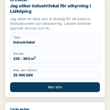
25 d sedan
Jag söker industrilokal för uthyrning i Lidköping
Jag söker industrilokal för uthyrning i
Lidköping
Jag söker en lokal som är lämplig för att bedriva
bilskadecenter och billackering. Lokalen behöver
uppfylla de krav och mi...
Type
Industrilokal
Storlek
2
225 - 350 m
Max. per månad
25 000 SEK
Mer info
1 mån sedan
Osama söker kontor, lager, industrilokal, butik, kontorsplats,