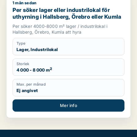
1 mån sedan
Per söker lager eller industrilokal för uthyrning i Hallsberg, 
Per söker lager eller industrilokal för
uthyrning i Hallsberg, Örebro eller Kumla
Per söker 4000-8000 m² lager / industrilokal i
Hallsberg, Örebro, Kumla att hyra
Type
Lager, Industrilokal
Storlek
2
4 000 - 8 000 m
Max. per månad
Ej angivet
Mer info