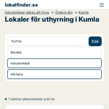
lokalfinder.se
Industrilokal sökes att hyra
Örebro län
Kumla
Lokaler för uthyrning i Kumla
Kumla
Sök
Storlek
Industrilokal
Vill hyra
1 aktiva sökannonser just nu