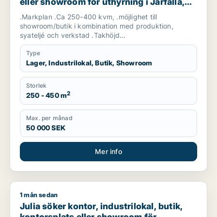
eller showroom för uthyrning i Järfälla,
Danderyd eller Sollentuna m.fl.
.Markplan .Ca 250-400 kvm, .möjlighet till
showroom/butik i kombination med produktion,
syateljé och verkstad .Takhöjd...
Type
Lager, Industrilokal, Butik, Showroom
Storlek
2
250 - 450 m
Max. per månad
50 000 SEK
Mer info
1 mån sedan
Julia söker kontor, industrilokal, butik, kontorsplats eller 
Julia söker kontor, industrilokal, butik,
kontorsplats eller showroom för