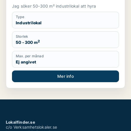
Jag söker 50-300 m² industrilokal att hyra
Type
Industrilokal
Storlek
2
50 - 300 m
Max. per månad
Ej angivet
Mer info
Lokalfinder.se
c/o Verksamhetslokaler.se