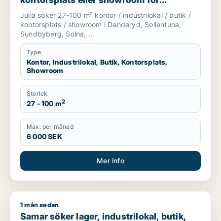
uthyrning i Danderyd, Sollentuna eller
Julia söker 27-100 m² kontor / industrilokal / butik /
Sundbyberg m.fl.
kontorsplats / showroom i Danderyd, Sollentuna,
Sundbyberg, Solna, ...
Type
Kontor, Industrilokal, Butik, Kontorsplats,
Showroom
Storlek
2
27 - 100 m
Max. per månad
6 000 SEK
Mer info
1 mån sedan
Samar söker lager, industrilokal, butik, showroom eller garag
Samar söker lager, industrilokal, butik,