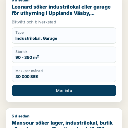
9 d sedan
Leonard söker industrilokal eller garage för uthyrning i Uppl
Leonard söker industrilokal eller garage
för uthyrning i Upplands Väsby,
Vallentuna eller Österåker m.fl.
Biltvätt och bilverkstad
Type
Industrilokal, Garage
Storlek
2
90 - 350 m
Max. per månad
30 000 SEK
Mer info
5 d sedan
Mansour söker lager, industrilokal, butik eller showroom för u
Mansour söker lager, industrilokal, butik