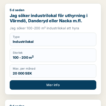
5 d sedan
Jag söker industrilokal för uthyrning i Värmdö, Danderyd ell
Jag söker industrilokal för uthyrning i
Värmdö, Danderyd eller Nacka m.fl.
Jag söker 100-200 m² industrilokal att hyra
Type
Industrilokal
Storlek
2
100 - 200 m
Max. per månad
20 000 SEK
Mer info