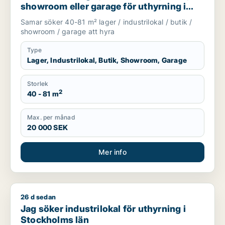
showroom eller garage för uthyrning i
Upplands Väsby, Järfälla eller Täby m.fl.
Samar söker 40-81 m² lager / industrilokal / butik /
showroom / garage att hyra
Type
Lager, Industrilokal, Butik, Showroom, Garage
Storlek
2
40 - 81 m
Max. per månad
20 000 SEK
Mer info
26 d sedan
Jag söker industrilokal för uthyrning i Stockholms län
Jag söker industrilokal för uthyrning i
Stockholms län